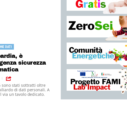
NE DATI
ardia, è
genza sicurezza
matica
|
sono stati sottratti oltre
liardo di dati personali. A
l via un tavolo dedicato.