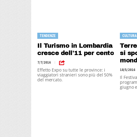
TENDENZE
CULTURA
Il Turismo in Lombardia
Terre
cresce dell'11 per cento
si sp
mond
7/7/2016
|
Effetto Expo su tutte le province: i
18/5/2016
viaggiatori stranieri sono più del 50%
Il Festi
del mercato.
programm
giugno e