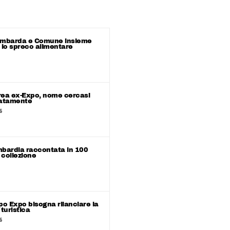
ombarda e Comune insieme
 lo spreco alimentare
area ex-Expo, nome cercasi
ratamente
6
bardia raccontata in 100
 collezione
po Expo bisogna rilanciare la
turistica
6