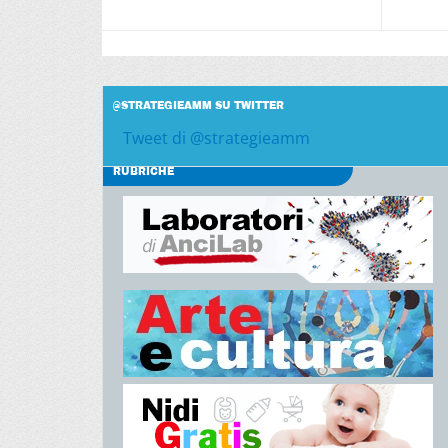
@STRATEGIEAMM SU TWITTER
Tweet di @strategieamm
RUBRICHE