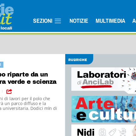
SEZIONI
NOTIZIE
MULTIMEDIA
A
RUBRICHE
I
o riparte da un
ra verde e scienza
|
i di lavori per il polo che
rà un parco diffuso e la
la universitaria. Dodici mln di
lavori/anno.