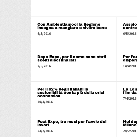
Con Ambientiamoci la Regione
Assol
insegna a mangiare e vivere bene
contro
6/5/2016
6/5/2016
Dopo Expo, per il nome sono stati
Per l'
scelti dieci finalisti
dispe
2/5/2016
14/4/201
Per il 62% degli italiani la
La Lom
sostenibilità conta più della crisi
film da
economica
7/4/2016
10/4/2016
Post Expo, tre mesi per l'avvio dei
Nel do
lavori
Milano 
24/2/2016
24/2/201