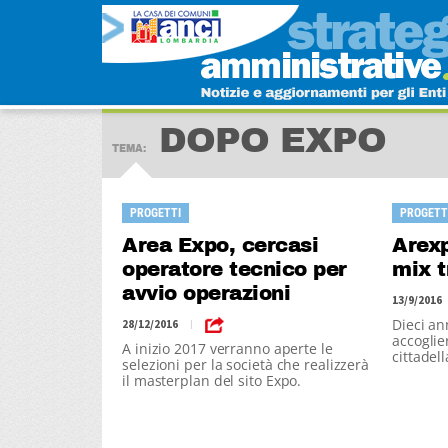
DOPO EXPO
TEMA:
PROGETTI
PROGETT
Area Expo, cercasi
Arexp
operatore tecnico per
mix t
avvio operazioni
13/9/2016
Dieci ann
28/12/2016
|
accoglie
A inizio 2017 verranno aperte le
cittadel
selezioni per la società che realizzerà
euro di 
il masterplan del sito Expo.