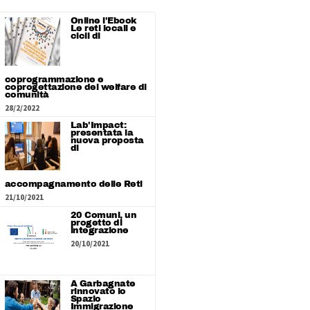
Online l'Ebook
Le reti locali e
cicli di
coprogrammazione e
coprogettazione del welfare di
comunità
28/2/2022
Lab'Impact:
presentata la
nuova proposta
di
accompagnamento delle Reti
21/10/2021
20 Comuni, un
progetto di
integrazione
20/10/2021
A Garbagnate
rinnovato lo
Spazio
Immigrazione