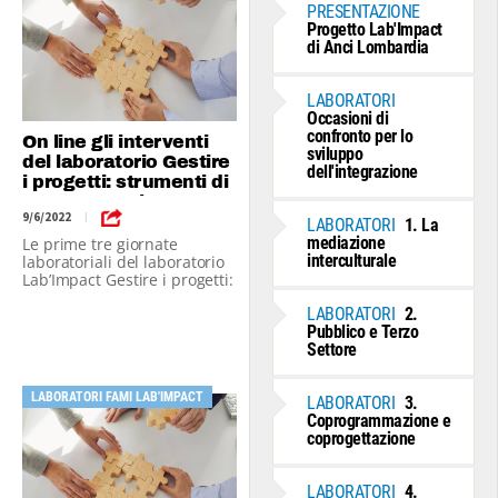
PRESENTAZIONE
Progetto Lab'Impact
di Anci Lombardia
LABORATORI
Occasioni di
confronto per lo
On line gli interventi
sviluppo
del laboratorio Gestire
dell'integrazione
i progetti: strumenti di
programmazione,
9/6/2022
|
controllo e
LABORATORI
1. La
comunicazione
mediazione
Le prime tre giornate
interculturale
laboratoriali del laboratorio
Lab’Impact Gestire i progetti:
strumenti di programmazio-
LABORATORI
2.
ne, controllo e
Pubblico e Terzo
comunicazione si sono svolte
Settore
alternando esercitazioni e
momenti di plenaria
LABORATORI FAMI LAB'IMPACT
LABORATORI
3.
Coprogrammazione e
coprogettazione
LABORATORI
4.