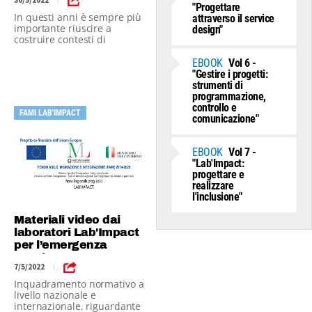
30/5/2022
|
"Progettare
In questi anni è sempre più
attraverso il service
importante riuscire a
design"
costruire contesti di
progettazione e
coprogettazione dei servizi
EBOOK
Vol 6 -
che possano facilitare
"Gestire i progetti:
l’integrazione degli sguardi
strumenti di
dei diversi professionisti e
programmazione,
delle differenti
controllo e
FAMI LAB'IMPACT
organizzazioni.
comunicazione"
EBOOK
Vol 7 -
"Lab'Impact:
progettare e
realizzare
l'inclusione"
Materiali video dai
laboratori Lab'Impact
per l’emergenza
Ucraina
7/5/2022
|
Inquadramento normativo a
livello nazionale e
internazionale, riguardante