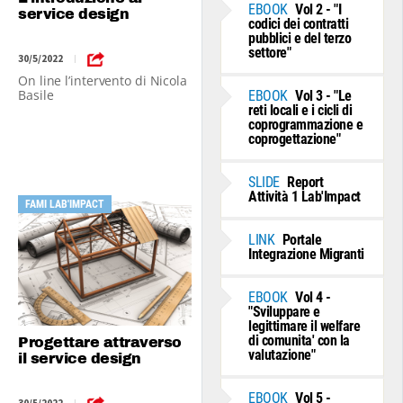
EBOOK
Vol 2 - "I
service design
codici dei contratti
pubblici e del terzo
settore"
30/5/2022
|
On line l’intervento di Nicola
Basile
EBOOK
Vol 3 - "Le
reti locali e i cicli di
coprogrammazione e
coprogettazione"
SLIDE
Report
Attività 1 Lab'Impact
FAMI LAB'IMPACT
LINK
Portale
Integrazione Migranti
EBOOK
Vol 4 -
"Sviluppare e
legittimare il welfare
di comunita' con la
Progettare attraverso
valutazione"
il service design
EBOOK
Vol 5 -