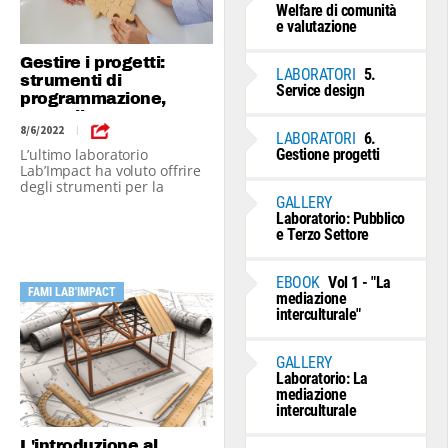
Welfare di comunità
e valutazione
Gestire i progetti:
LABORATORI
5.
strumenti di
Service design
programmazione,
controllo e
8/6/2022
|
comunicazione
LABORATORI
6.
L’ultimo laboratorio
Gestione progetti
Lab’Impact ha voluto offrire
degli strumenti per la
progettazione e la gestione
GALLERY
dei progetti futuri, un lascito
Laboratorio: Pubblico
per le progettazioni oltre il
e Terzo Settore
FAMI Lab’Impact
EBOOK
Vol 1 - "La
FAMI LAB'IMPACT
mediazione
interculturale"
GALLERY
Laboratorio: La
mediazione
interculturale
L'introduzione al