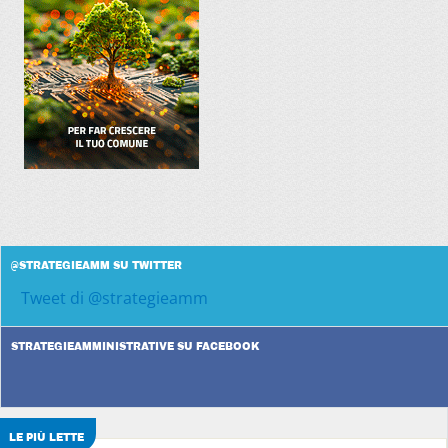
@STRATEGIEAMM SU TWITTER
Tweet di @strategieamm
STRATEGIEAMMINISTRATIVE SU FACEBOOK
LE PIÙ LETTE