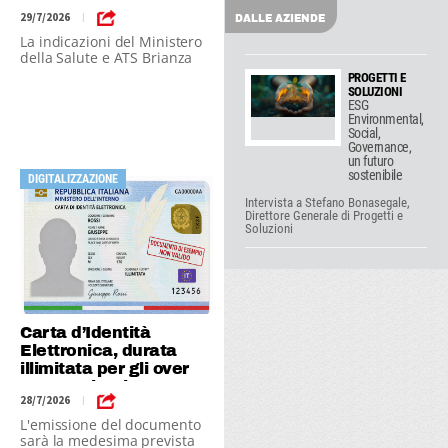
e gatti
29/7/2026
|
DALLE AZIENDE
La indicazioni del Ministero
della Salute e ATS Brianza
PROGETTI E
SOLUZIONI
ESG
Environmental,
Social,
Governance,
un futuro
sostenibile
DIGITALIZZAZIONE
Intervista a Stefano Bonasegale,
Direttore Generale di Progetti e
Soluzioni
Carta d’Identità
Elettronica, durata
illimitata per gli over
70 - La circolare
28/7/2026
|
ministeriale
L'emissione del documento
sarà la medesima prevista