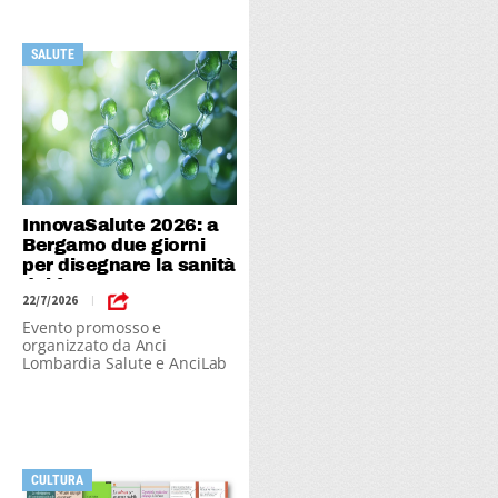
SALUTE
InnovaSalute 2026: a
Bergamo due giorni
per disegnare la sanità
del futuro
22/7/2026
|
Evento promosso e
organizzato da Anci
Lombardia Salute e AnciLab
in collaborazione con
Federsanità Friuli-Venezia
Giulia, Veneto e Piemonte
CULTURA