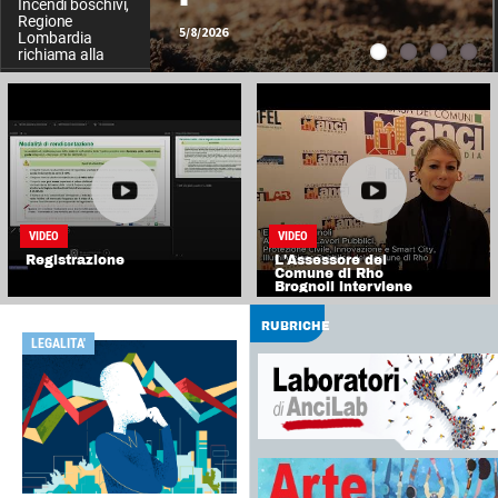
Incendi boschivi,
e agli spazi
Regione
pubblici
5/8/2026
Lombardia
richiama alla
massima
prudenza:
rischio elevato
per caldo e
siccità
VIDEO
VIDEO
Registrazione
L'Assessore del
Comune di Rho
Brognoli interviene
alla seconda
giornata del
Laboratorio Smart
RUBRICHE
Cities
LEGALITA'