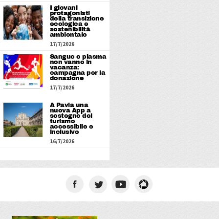
I giovani
protagonisti
della transizione
ecologica e
sostenibilità
ambientale
17/7/2026
Sangue e plasma
non vanno in
vacanza:
campagna per la
donazione
17/7/2026
A Pavia una
nuova App a
sostegno del
turismo
accessibile e
inclusivo
16/7/2026