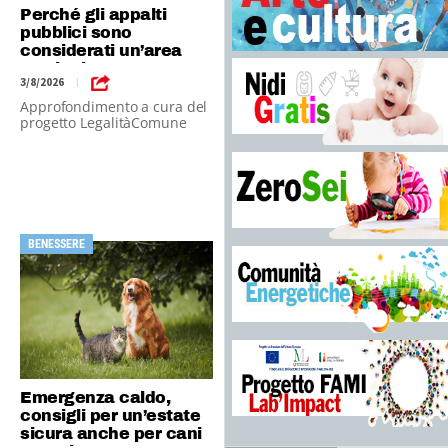
Perché gli appalti
pubblici sono
considerati un’area
particolarmente
3/8/2026
|
sensibile al rischio di
riciclaggio?
Approfondimento a cura del
progetto LegalitàComune
BENESSERE
Emergenza caldo,
consigli per un’estate
sicura anche per cani