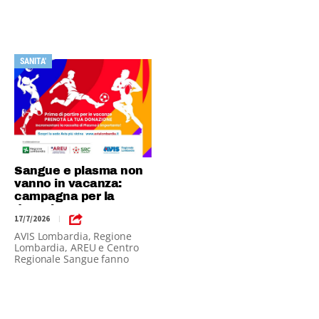
Federsanità Friuli-Venezia
Giulia, Veneto e Piemonte
SANITA'
Sangue e plasma non
vanno in vacanza:
campagna per la
donazione
17/7/2026
|
AVIS Lombardia, Regione
Lombardia, AREU e Centro
Regionale Sangue fanno
appello ai cittadini