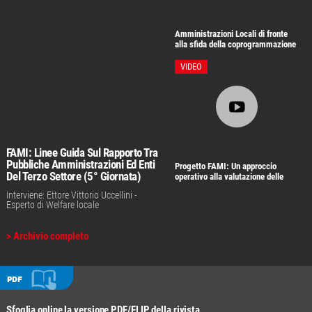
Amministrazioni Locali di fronte
alla sfida della coprogrammazione
coprogettazione del welfare
(convegno conclusivo)
VIDEO
FAMI: Linee Guida Sul Rapporto Tra
Pubbliche Amministrazioni Ed Enti
Progetto FAMI: Un approccio
Del Terzo Settore (5° Giornata)
operativo alla valutazione delle
azioni di welfare di comunità
Interviene: Ettore Vittorio Uccellini -
Esperto di Welfare locale
> Archivio completo
PDF
Sfoglia online la versione PDF/FLIP della rivista