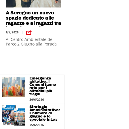
A Seregno un nuovo
spazio dedicato alle
ragazze e ai ragazzi tra
i 13 e i 18 anni
6/7/2026
|
Al Centro Ambientale del
Parco 2 Giugno alla Porada
Emergenza
abitativa, i
Comuni fanno
rete per i
cittadini più
fragili
30/6/2026
Strategie
Amministrative:
il numero di
giugno e lo
speciale InLav
25/6/2026