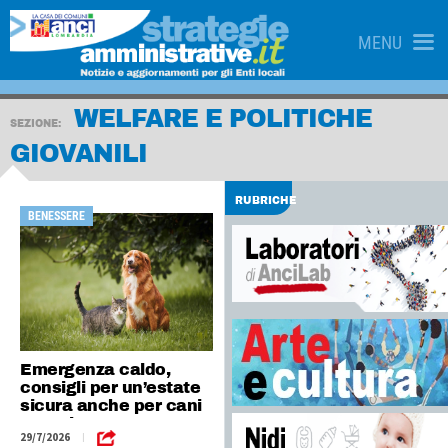
MENU
WELFARE E POLITICHE
SEZIONE:
GIOVANILI
RUBRICHE
BENESSERE
Emergenza caldo,
consigli per un’estate
sicura anche per cani
e gatti
29/7/2026
|