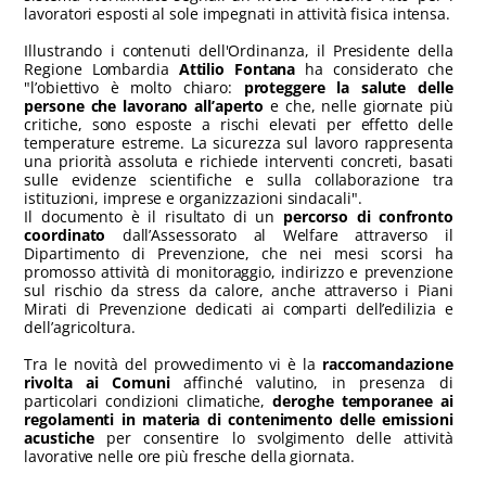
lavoratori esposti al sole impegnati in attività fisica intensa.
Illustrando i contenuti dell'Ordinanza, il Presidente della
Regione Lombardia
Attilio Fontana
ha considerato che
"l’obiettivo è molto chiaro:
proteggere la salute delle
persone che lavorano all’aperto
e che, nelle giornate più
critiche, sono esposte a rischi elevati per effetto delle
temperature estreme. La sicurezza sul lavoro rappresenta
una priorità assoluta e richiede interventi concreti, basati
sulle evidenze scientifiche e sulla collaborazione tra
istituzioni, imprese e organizzazioni sindacali".
Il documento è il risultato di un
percorso di confronto
coordinato
dall’Assessorato al Welfare attraverso il
Dipartimento di Prevenzione, che nei mesi scorsi ha
promosso attività di monitoraggio, indirizzo e prevenzione
sul rischio da stress da calore, anche attraverso i Piani
Mirati di Prevenzione dedicati ai comparti dell’edilizia e
dell’agricoltura.
Tra le novità del provvedimento vi è la
raccomandazione
rivolta ai Comuni
affinché valutino, in presenza di
particolari condizioni climatiche,
deroghe temporanee ai
regolamenti in materia di contenimento delle emissioni
acustiche
per consentire lo svolgimento delle attività
lavorative nelle ore più fresche della giornata.