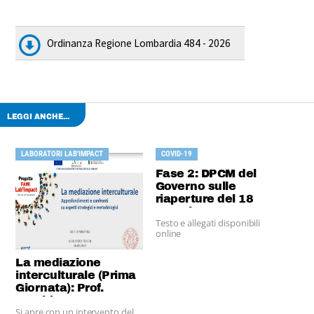
Ordinanza Regione Lombardia 484 - 2026
LEGGI ANCHE...
LABORATORI LAB'IMPACT
COVID-19
Fase 2: DPCM del
Governo sulle
riaperture del 18
maggio
Testo e allegati disponibili
online
La mediazione
interculturale (Prima
Giornata): Prof.
Turchi
Si apre con un intervento del