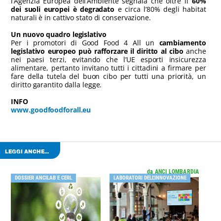
l’Agenzia Europea dell’Ambiente segnala che oltre il
60%
dei suoli europei è degradato
e circa l’80% degli habitat
naturali è in cattivo stato di conservazione.
Un nuovo quadro legislativo
Per i promotori di Good Food 4 All un
cambiamento
legislativo europeo può rafforzare il diritto al cibo
anche
nei paesi terzi, evitando che l’UE esporti insicurezza
alimentare, pertanto invitano tutti i cittadini a firmare per
fare della tutela del buon cibo per tutti una priorità, un
diritto garantito dalla legge.
INFO
www.goodfoodforall.eu
LEGGI ANCHE...
da ANCI LOMBARDIA
DOSSIER ANCILAB E CERL
LABORATORI DELL'INNOVAZIONE