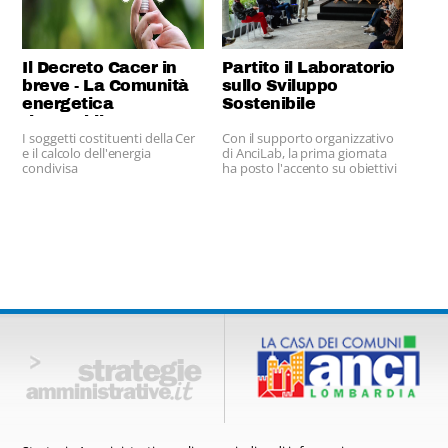
Il Decreto Cacer in
Partito il Laboratorio
breve - La Comunità
sullo Sviluppo
energetica
Sostenibile
rinnovabile
I soggetti costituenti della Cer
Con il supporto organizzativo
e il calcolo dell'energia
di AnciLab, la prima giornata
condivisa
ha posto l'accento su obiettivi
e percorsi