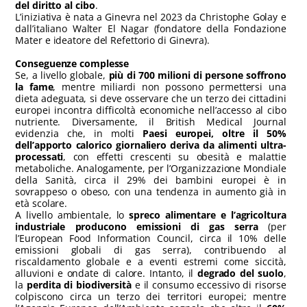
del diritto al cibo
.
L’iniziativa è nata a Ginevra nel 2023 da Christophe Golay e
dall’italiano Walter El Nagar (fondatore della Fondazione
Mater e ideatore del Refettorio di Ginevra).
Conseguenze complesse
Se, a livello globale,
più di 700 milioni di persone soffrono
la fame
, mentre miliardi non possono permettersi una
dieta adeguata, si deve osservare che un terzo dei cittadini
europei incontra difficoltà economiche nell’accesso al cibo
nutriente. Diversamente, il British Medical Journal
evidenzia che, in molti
Paesi europei, oltre il 50%
dell’apporto calorico giornaliero deriva da alimenti ultra-
processati
, con effetti crescenti su obesità e malattie
metaboliche. Analogamente, per l’Organizzazione Mondiale
della Sanità, circa il 29% dei bambini europei è in
sovrappeso o obeso, con una tendenza in aumento già in
età scolare.
A livello ambientale, lo
spreco alimentare e l’agricoltura
industriale producono emissioni di gas serra
(per
l’European Food Information Council, circa il 10% delle
emissioni globali di gas serra), contribuendo al
riscaldamento globale e a eventi estremi come siccità,
alluvioni e ondate di calore. Intanto, il
degrado del suolo
,
la
perdita di biodiversità
e il consumo eccessivo di risorse
colpiscono circa un terzo dei territori europei; mentre