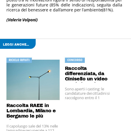
le generazioni future (85% delle indicazioni), seguita dalla
ricerca del benessere e dall’amore per l’ambiente(81%).
(Valeria Volponi)
LEGGI ANCHE...
RICICLO RIFIUTI
CONCORSO
Raccolta
differenziata, da
Cinisello un video
con i giovani
Sono aperti i casting: le
candidature dei cittadini si
raccolgono entro il 1
novembre.
Raccolta RAEE in
Lombardia, Milano e
Bergamo le più
virtuose
Il capoluogo sale del 13% nelle
lampadine recuperate a 112