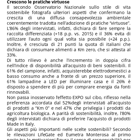
Crescono le pratiche virtuose
Il secondo Osservatorio Nazionale sullo stile di vita
sostenibile fotografa ulteriori aspetti che confermano la
crescita di una diffusa consapevolezza ambientale
coerentemente tradotta nell’adozione di pratiche “virtuose”.
L’86% degli intervistati, infatti, dichiara di fare sempre la
raccolta differenziata (+18 p.p. vs. 2015) e il 36% evita di
utilizzare l’auto ogni qual volta sia possibile (+24 p.p.).
Inoltre, è cresciuta di 21 punti la quota di italiani che
dichiara di consumare alimenti a Km zero, che si attesta al
33%.
Di tutto rilievo è anche l’incremento in doppia cifra
nell’indice di disponibilità all’acquisto di beni sostenibili. Il
61% del campione, infatti, acquisterebbe elettrodomestici a
basso consumo anche a fronte di un prezzo superiore, il
61% lampadine a LED per illuminare casa e il 26% è
disposto a spendere di più per comprare energia da fonti
rinnovabili.
Non passa inosservato l’effetto EXPO sul cibo, riflesso nella
preferenza accordata dal 52%degli intervistati all’acquisto
di prodotti a “Km 0” e nel 47% che privilegia i prodotti da
agricoltura biologica. A parità di sostenibilità, inoltre, l’80%
degli intervistati dichiara di preferire l’acquisto di prodotti
Made in Italy.
Gli aspetti più importanti nelle scelte sostenibili? Secondo
le rilevazioni LifeGate ed Eumetra Monterosa al primo
posto tra le motivazioni figura il senso di responsabilità per