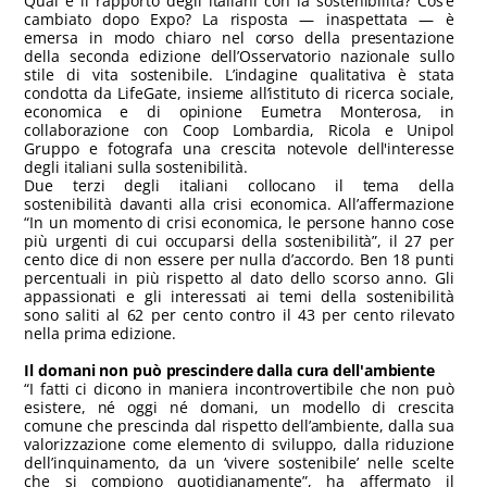
Qual è il rapporto degli italiani con la sostenibilità? Cos’è
cambiato dopo Expo? La risposta — inaspettata — è
emersa in modo chiaro nel corso della presentazione
della seconda edizione dell’Osservatorio nazionale sullo
stile di vita sostenibile. L’indagine qualitativa è stata
condotta da LifeGate, insieme all’istituto di ricerca sociale,
economica e di opinione Eumetra Monterosa, in
collaborazione con Coop Lombardia, Ricola e Unipol
Gruppo e fotografa una crescita notevole dell'interesse
degli italiani sulla sostenibilità.
Due terzi degli italiani collocano il tema della
sostenibilità davanti alla crisi economica. All’affermazione
“In un momento di crisi economica, le persone hanno cose
più urgenti di cui occuparsi della sostenibilità”, il 27 per
cento dice di non essere per nulla d’accordo. Ben 18 punti
percentuali in più rispetto al dato dello scorso anno. Gli
appassionati e gli interessati ai temi della sostenibilità
sono saliti al 62 per cento contro il 43 per cento rilevato
nella prima edizione.
Il domani non può prescindere dalla cura dell'ambiente
“I fatti ci dicono in maniera incontrovertibile che non può
esistere, né oggi né domani, un modello di crescita
comune che prescinda dal rispetto dell’ambiente, dalla sua
valorizzazione come elemento di sviluppo, dalla riduzione
dell’inquinamento, da un ‘vivere sostenibile’ nelle scelte
che si compiono quotidianamente”, ha affermato il