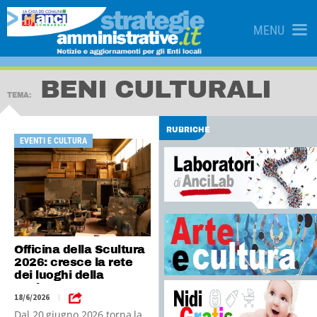
MENU
BENI CULTURALI
TEMA:
RUBRICHE
EVENTI E CULTURA
Officina della Scultura
2026: cresce la rete
dei luoghi della
scultura
18/6/2026
|
Dal 20 giugno 2026 torna la