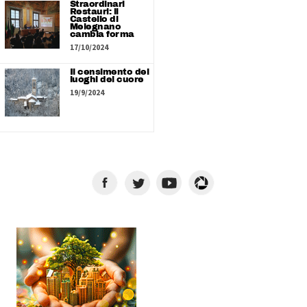
Straordinari
Restauri: il
Castello di
Melegnano
cambia forma
17/10/2024
Il censimento dei
luoghi del cuore
19/9/2024