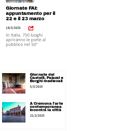
Giornate FAI:
appuntamento per il
22 e il 23 marzo
18/3/2025
|
In Italia, 750 luoghi
apriranno le porte al
pubblico nel 50°
anniversario del FAI
Giornate dei
Castelli, Palazzi e
Borghi medievali
5/3/2025
A Cremona l’arte
contemporanea
incontra la città
21/2/2025