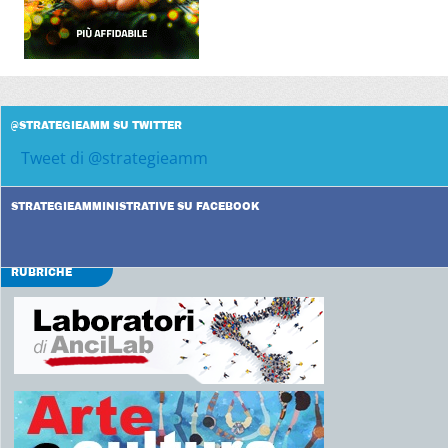
@STRATEGIEAMM SU TWITTER
Tweet di @strategieamm
STRATEGIEAMMINISTRATIVE SU FACEBOOK
RUBRICHE