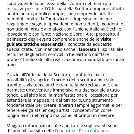
condividendo la bellezza della scultura nel modo più
inclusivo possibile, l’Officina della Scultura propone attività
adatte ad un pubblico ampio, che comprende adulti e
bambini. Inoltre, la Fondazione si impegna anche per
raggiungere soggetti ipovedenti e non vedenti, ipoudenti e
non udenti, grazie al dialogo con l’Unione Italiana Ciechi e
Ipovedenti e con l’Ente Nazionale Sordi. A tal proposito, il
palinsesto degli eventi comprende anche delle
visite
guidate tattiche esperienziali
, condotte da educatrici
specializzate. Non mancano anche i
laboratori
, ispirati alle
tecniche degli artisti coinvolti, che partono dal “fare
pratico” finalizzato alla realizzazione di manufatti personali
unici.
Grazie all’Officina della Scultura, il pubblico ha la
possibilità di scoprire il mondo della scultura non solo
tramite le visite ma anche tramite la partecipazione, che
permette un’avventura immersiva multisensoriale a tutto
tondo. Dall’altro lato, la manifestazione è l’occasione per
estendere la mappatura del territorio, uno strumento
fondamentale per creare itinerari sempre aggiornati e per
tenere vivi gli atelier degli artisti, concepiti non come
luoghi fermi nel tempo ma come laboratori in divenire.
Maggiori informazioni sulle aperture e sugli eventi sono
disponibili sul sito della
Fondazione Piero Cattaneo
.