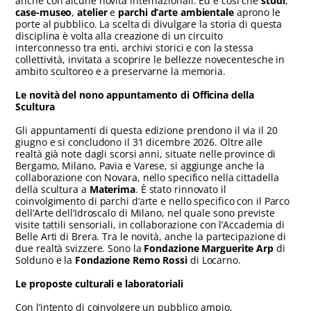
anche con alcune novità internazionali. Ed è così che
studi
,
case-museo
,
atelier
e
parchi d’arte ambientale
aprono le
porte al pubblico. La scelta di divulgare la storia di questa
disciplina è volta alla creazione di un circuito
interconnesso tra enti, archivi storici e con la stessa
collettività, invitata a scoprire le bellezze novecentesche in
ambito scultoreo e a preservarne la memoria.
Le novità del nono appuntamento di Officina della
Scultura
Gli appuntamenti di questa edizione prendono il via il 20
giugno e si concludono il 31 dicembre 2026. Oltre alle
realtà già note dagli scorsi anni, situate nelle province di
Bergamo, Milano, Pavia e Varese, si aggiunge anche la
collaborazione con Novara, nello specifico nella cittadella
della scultura a
Materima
. È stato rinnovato il
coinvolgimento di parchi d’arte e nello specifico con il Parco
dell’Arte dell’Idroscalo di Milano, nel quale sono previste
visite tattili sensoriali, in collaborazione con l’Accademia di
Belle Arti di Brera. Tra le novità, anche la partecipazione di
due realtà svizzere. Sono la
Fondazione Marguerite Arp
di
Solduno e la
Fondazione Remo Rossi
di Locarno.
Le proposte culturali e laboratoriali
Con l’intento di coinvolgere un pubblico ampio,