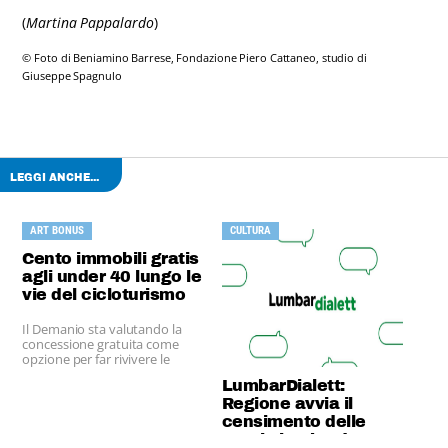
(
Martina Pappalardo
)
© Foto di Beniamino Barrese, Fondazione Piero Cattaneo, studio di
Giuseppe Spagnulo
LEGGI ANCHE...
ART BONUS
CULTURA
Cento immobili gratis
agli under 40 lungo le
vie del cicloturismo
Il Demanio sta valutando la
concessione gratuita come
opzione per far rivivere le
strutture in chiave di "turismo
LumbarDialett:
lento".
Regione avvia il
censimento delle
parole lombarde