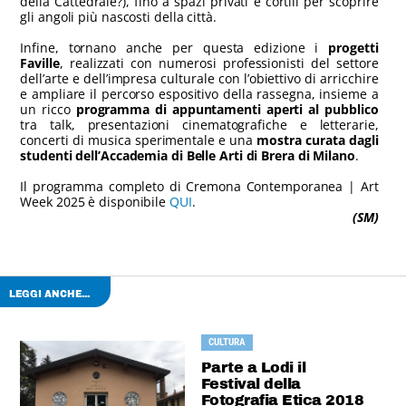
della Cattedrale?), fino a spazi privati e cortili per scoprire
gli angoli più nascosti della città.
Infine, tornano anche per questa edizione i
progetti
Faville
, realizzati con numerosi professionisti del settore
dell’arte e dell’impresa culturale con l’obiettivo di arricchire
e ampliare il percorso espositivo della rassegna, insieme a
un ricco
programma di appuntamenti aperti al pubblico
tra talk, presentazioni cinematografiche e letterarie,
concerti di musica sperimentale e una
mostra curata dagli
studenti dell’Accademia di Belle Arti di Brera di Milano
.
Il programma completo di Cremona Contemporanea | Art
Week 2025 è disponibile
QUI
.
(SM)
LEGGI ANCHE...
CULTURA
Parte a Lodi il
Festival della
Fotografia Etica 2018