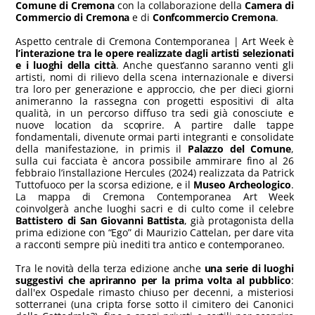
Comune di Cremona
con la collaborazione della
Camera di
Commercio di Cremona
e di
Confcommercio Cremona
.
Aspetto centrale di Cremona Contemporanea | Art Week è
l’interazione tra le opere realizzate dagli artisti selezionati
e i luoghi della città
. Anche quest’anno saranno venti gli
artisti, nomi di rilievo della scena internazionale e diversi
tra loro per generazione e approccio, che per dieci giorni
animeranno la rassegna con progetti espositivi di alta
qualità, in un percorso diffuso tra sedi già conosciute e
nuove location da scoprire. A partire dalle tappe
fondamentali, divenute ormai parti integranti e consolidate
della manifestazione, in primis il
Palazzo del Comune
,
sulla cui facciata è ancora possibile ammirare fino al 26
febbraio l’installazione Hercules (2024) realizzata da Patrick
Tuttofuoco per la scorsa edizione, e il
Museo Archeologico
.
La mappa di Cremona Contemporanea Art Week
coinvolgerà anche luoghi sacri e di culto come il celebre
Battistero di San Giovanni Battista
, già protagonista della
prima edizione con “Ego” di Maurizio Cattelan, per dare vita
a racconti sempre più inediti tra antico e contemporaneo.
Tra le novità della terza edizione anche
una serie di luoghi
suggestivi che apriranno per la prima volta al pubblico
:
dall'ex Ospedale rimasto chiuso per decenni, a misteriosi
sotterranei (una cripta forse sotto il cimitero dei Canonici