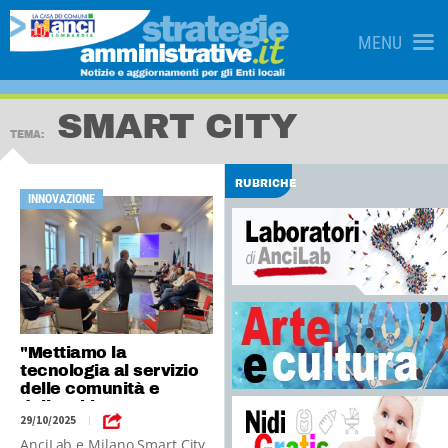
MENU
SMART CITY
TEMA:
RUBRICHE
INNOVAZIONE
"Mettiamo la
tecnologia al servizio
delle comunità e
dell'ambiente"
29/10/2025
|
AnciLab e Milano Smart City