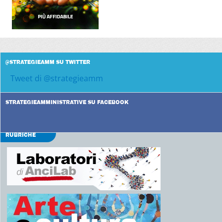
@STRATEGIEAMM SU TWITTER
Tweet di @strategieamm
STRATEGIEAMMINISTRATIVE SU FACEBOOK
RUBRICHE