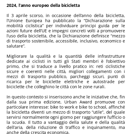
2024, l’anno europeo della bicicletta
Il 3 aprile scorso, in occasione dell’anno della bicicletta,
l’Unione Europea ha pubblicato la “Dichiarazione sulla
mobilità ciclistica” per individuare principi guida per le
azioni future dell’UE e impegni concreti volti a promuovere
l’uso della bicicletta, che la Dichiarazione definisce “mezzo
di trasporto sostenibile, accessibile, inclusivo, economico e
salutare”.
Migliorare la qualità e la quantità delle infrastrutture
dedicate ai ciclisti in tutti gli Stati membri è l’obiettivo
primo, che si traduce a livello pratico in: reti ciclistiche
sicure e coerenti nelle città, migliori collegamenti con i
mezzi di trasporto pubblico, parcheggi sicuri, punti di
ricarica per le biciclette elettriche e autostrade per
biciclette che colleghino le città con le zone rurali.
In questo contesto si inseriscono anche le iniziative che, fin
dalla sua prima edizione, Urban Award promuove con
particolare interesse: bike to work e bike to school, affinché
la bicicletta diventi un mezzo di trasporto “utile”, del quale
servirsi normalmente ogni giorno per raggiungere l’ufficio o
la scuola. Il tutto a vantaggio della salute e della qualità
dell’aria, della riduzione di traffico e inquinamento, ma
anche della crescita economica.