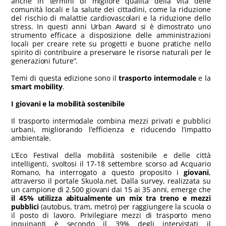
anche in termini di migliore qualità della vita delle
comunità locali e la salute dei cittadini, come la riduzione
del rischio di malattie cardiovascolari e la riduzione dello
stress. In questi anni Urban Award si è dimostrato uno
strumento efficace a disposizione delle amministrazioni
locali per creare rete su progetti e buone pratiche nello
spirito di contribuire a preservare le risorse naturali per le
generazioni future”.
Temi di questa edizione sono il
trasporto intermodale
e la
smart mobility
.
I giovani e la mobilità sostenibile
Il trasporto intermodale combina mezzi privati e pubblici
urbani, migliorando l’efficienza e riducendo l’impatto
ambientale.
L’Eco Festival della mobilità sostenibile e delle città
intelligenti, svoltosi il 17-18 settembre scorso ad Acquario
Romano, ha interrogato a questo proposito i
giovani
,
attraverso il portale Skuola.net. Dalla survey, realizzata su
un campione di 2.500 giovani dai 15 ai 35 anni, emerge che
il 45% utilizza abitualmente un mix tra treno e mezzi
pubblici
(autobus, tram, metro) per raggiungere la scuola o
il posto di lavoro. Privilegiare mezzi di trasporto meno
inquinanti è secondo il 39% degli intervistati il