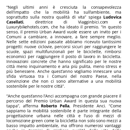
“Negli ultimi anni è cresciuta la consapevolezza
dell’impatto che la mobilità ha sull’ambiente, ma
soprattutto sulla nostra qualità di vita” spiega
Ludovica
Casellati
, direttrice di Viagginbici.com e
Luxurybikehotels.com, che ha ideato il premio. “In questo
senso, il premio Urban Award vuole essere un invito per i
Comuni a cambiare, a innovare, a fare sempre meglio.
Nelle sette edizioni passate abbiamo ricevuto tantissimi
progetti: nuove ciclovie, percorsi sicuri per raggiungere le
scuole, spazi multifunzionali per le biciclette, rimborsi
economici per raggiungere il posto di lavoro in bicicletta.
Innovazioni concrete che hanno significato per le nostre
città meno inquinamento e aria più pulita, meno stress e
più benessere. Anche quest’anno vogliamo innescare una
sfida virtuosa tra i Comuni del nostro Paese, nella
convinzione che non ci sono alternative a una mobilità
sostenibile per le nostre città”.
“Anche quest’anno l’Anci accompagna con grande piacere il
percorso del Premio Urban Award in questa sua nuova
tappa”, afferma
Roberto Pella
, Presidente Anci. “Come
sappiamo la mobilità sostenibile è parte integrante della
progettazione urbana nelle città e l’uso di mezzi di
locomozione green come la bicicletta non solo sono mezzi a
basso impatto ambientale, ma offrono numerosi vantaggi