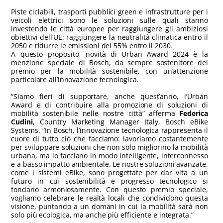
Piste ciclabili, trasporti pubblici green e infrastrutture per i
veicoli elettrici sono le soluzioni sulle quali stanno
investendo le città europee per raggiungere gli ambiziosi
obiettivi dell’UE: raggiungere la neutralità climatica entro il
2050 e ridurre le emissioni del 55% entro il 2030.
A questo proposito, novità di Urban Award 2024 è la
menzione speciale di Bosch, da sempre sostenitore del
premio per la mobilità sostenibile, con un’attenzione
particolare all’innovazione tecnologica.
“Siamo fieri di supportare, anche quest’anno, l’Urban
Award e di contribuire alla promozione di soluzioni di
mobilità sostenibile nelle nostre città” afferma
Federica
Cudini
, Country Marketing Manager Italy, Bosch eBike
Systems. “In Bosch, l’innovazione tecnologica rappresenta il
cuore di tutto ciò che facciamo: lavoriamo costantemente
per sviluppare soluzioni che non solo migliorino la mobilità
urbana, ma lo facciano in modo intelligente, interconnesso
e a basso impatto ambientale. Le nostre soluzioni avanzate,
come i sistemi eBike, sono progettate per dar vita a un
futuro in cui sostenibilità e progresso tecnologico si
fondano armoniosamente. Con questo premio speciale,
vogliamo celebrare le realtà locali che condividono questa
visione, puntando a un domani in cui la mobilità sarà non
solo più ecologica, ma anche più efficiente e integrata.”