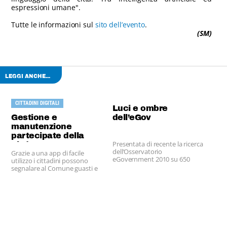
espressioni umane".
Tutte le informazioni sul
sito dell’evento
.
(SM)
LEGGI ANCHE...
CITTADINI DIGITALI
Luci e ombre
Gestione e
dell’eGov
manutenzione
partecipate della
Presentata di recente la ricerca
città
dell’Osservatorio
Grazie a una app di facile
eGovernment 2010 su 650
utilizzo i cittadini possono
pubbliche amministrazioni
segnalare al Comune guasti e
disservizi