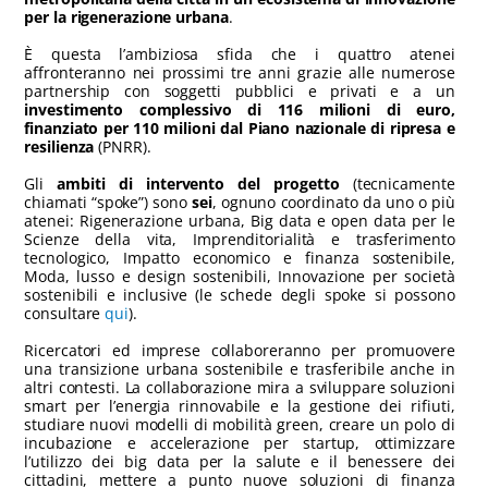
per la rigenerazione urbana
.
È questa l’ambiziosa sfida che i quattro atenei
affronteranno nei prossimi tre anni grazie alle numerose
partnership con soggetti pubblici e privati e a un
investimento complessivo di 116 milioni di euro,
finanziato per 110 milioni dal Piano nazionale di ripresa e
resilienza
(PNRR).
Gli
ambiti di intervento del progetto
(tecnicamente
chiamati “spoke”) sono
sei
, ognuno coordinato da uno o più
atenei: Rigenerazione urbana, Big data e open data per le
Scienze della vita, Imprenditorialità e trasferimento
tecnologico, Impatto economico e finanza sostenibile,
Moda, lusso e design sostenibili, Innovazione per società
sostenibili e inclusive (le schede degli spoke si possono
consultare
qui
).
Ricercatori ed imprese collaboreranno per promuovere
una transizione urbana sostenibile e trasferibile anche in
altri contesti. La collaborazione mira a sviluppare soluzioni
smart per l’energia rinnovabile e la gestione dei rifiuti,
studiare nuovi modelli di mobilità green, creare un polo di
incubazione e accelerazione per startup, ottimizzare
l’utilizzo dei big data per la salute e il benessere dei
cittadini, mettere a punto nuove soluzioni di finanza