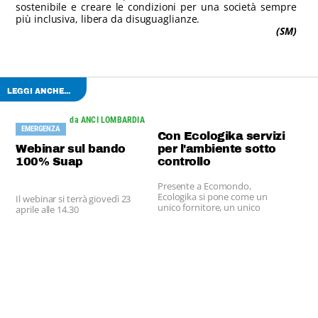
sostenibile e creare le condizioni per una società sempre
più inclusiva, libera da disuguaglianze.
(SM)
LEGGI ANCHE...
da ANCI LOMBARDIA
EMERGENZA
Con Ecologika servizi
Webinar sul bando
per l'ambiente sotto
100% Suap
controllo
Presente a Ecomondo,
Ecologika si pone come un
Il webinar si terrà giovedì 23
unico fornitore, un unico
aprile alle 14.30
interlocutore per Comuni e
aziende, un unico strumento
per la gestione e il controllo dei
servizi pubblici.