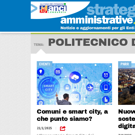
POLITECNICO 
TEMA:
EVENTI
PNRR
Comuni e smart city, a
Nuove
che punto siamo?
soste
digit
21/1/2025
|