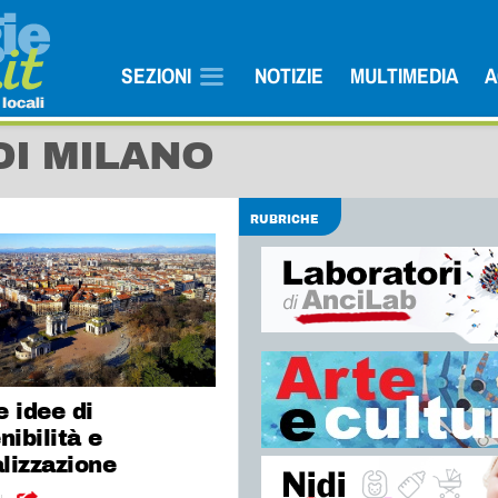
SEZIONI
NOTIZIE
MULTIMEDIA
A
DI MILANO
RUBRICHE
 idee di
nibilità e
alizzazione