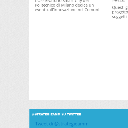
L’Osservatorio Smart City del
7/9/2022
Politecnico di Milano dedica un
Questi gl
evento all’innovazione nei Comuni
progetto
soggetti
@STRATEGIEAMM SU TWITTER
Tweet di @strategieamm