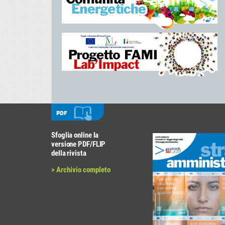
PDF
Sfoglia online la
versione PDF/FLIP
della rivista
> Archivio completo