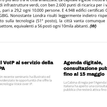
di infrastrutture verdi, con ben 2.600 punti di ricarica per i v
ttà, pari a 29,2 ogni 10.000 persone. E 4.948 edifici certificati
 GBIG. Nonostante Londra risulti leggermente indietro rispe
o sulla tecnologia (51° posto), la città vanta comunque 
settore, equivalenti a 56 posti ogni 10mila abitanti.
(VV)
Il VoIP al servizio della
Agenda digitale,
PA
consultazione pub
fino al 15 maggio
Un recente seminario ha illustrato ed
evidenziato le opportunità che offre la
La Cabina di regia per l'Agenda 
tecnologia Voice over IP.
Italiana ha aperto una consult
pubblica che resterà attiva fino 
maggio 2012