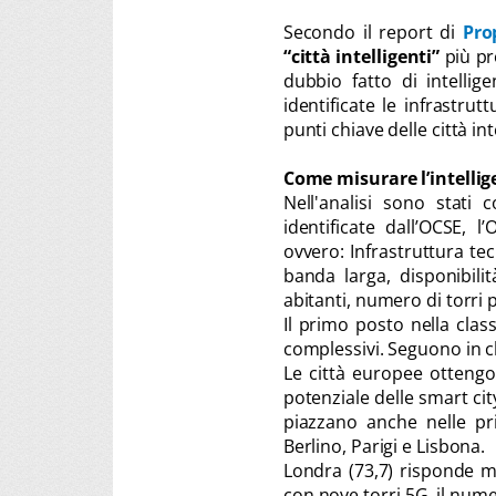
Secondo il report di
Pro
“città intelligenti”
più pr
dubbio fatto di intellige
identificate le infrastru
punti chiave delle città int
Come misurare l’intellig
Nell'analisi sono stati 
identificate dall’OCSE, 
ovvero: Infrastruttura tec
banda larga, disponibili
abitanti, numero di torri p
Il primo posto nella clas
complessivi. Seguono in cla
Le città europee ottengo
potenziale delle smart ci
piazzano anche nelle pri
Berlino, Parigi e Lisbona.
Londra (73,7) risponde m
con nove torri 5G, il numer