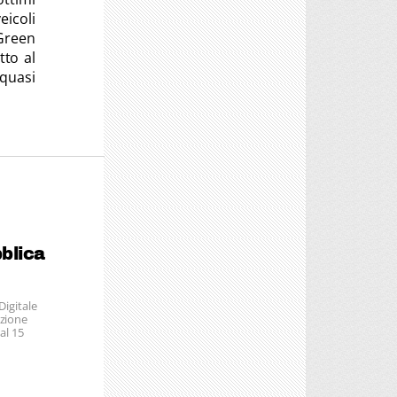
eicoli
 Green
tto al
quasi
blica
Digitale
azione
al 15