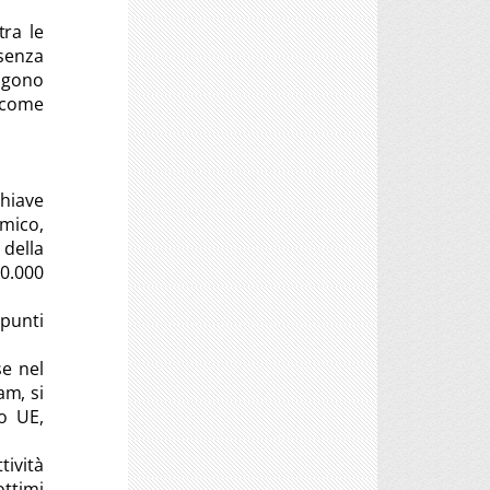
tra le
 senza
engono
b come
chiave
mico,
 della
00.000
 punti
se nel
am, si
o UE,
tività
ottimi