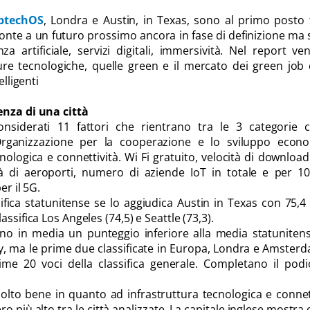
ptechOS
, Londra e Austin, in Texas, sono al primo posto 
onte a un futuro prossimo ancora in fase di definizione ma
nza artificiale, servizi digitali, immersività. Nel report v
tture tecnologiche, quelle green e il mercato dei green jo
elligenti
enza di una città
considerati 11 fattori che rientrano tra le 3 categorie 
l’Organizzazione per la cooperazione e lo sviluppo econo
nologica e connettività. Wi Fi gratuito, velocità di download
tà di aeroporti, numero di aziende IoT in totale e per 1
er il 5G.
sifica statunitense se lo aggiudica Austin in Texas con 75,4
ssifica Los Angeles (74,5) e Seattle (73,3).
no in media un punteggio inferiore alla media statuniten
ty, ma le prime due classificate in Europa, Londra e Amsterd
me 20 voci della classifica generale. Completano il podi
olto bene in quanto ad infrastruttura tecnologica e connet
o più alto tra le città analizzate. La capitale inglese mostra 