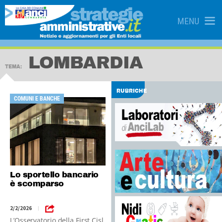
MENU
LOMBARDIA
TEMA:
RUBRICHE
COMUNI E BANCHE
Lo sportello bancario
è scomparso
2/2/2026
|
L’Osservatorio della First Cisl