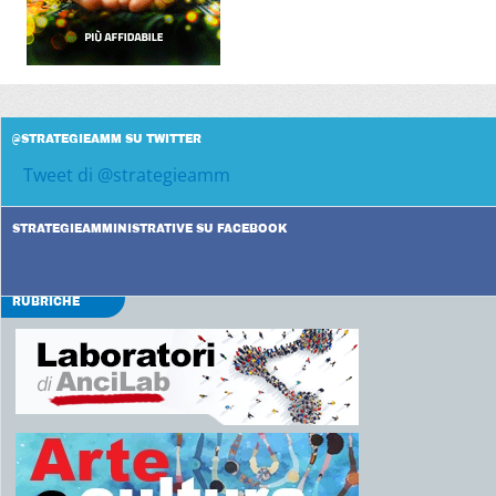
@STRATEGIEAMM SU TWITTER
Tweet di @strategieamm
STRATEGIEAMMINISTRATIVE SU FACEBOOK
RUBRICHE