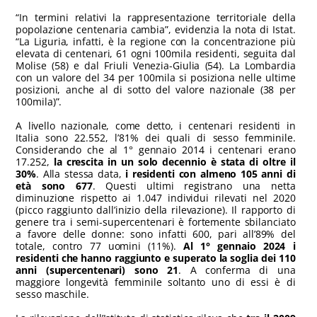
“In termini relativi la rappresentazione territoriale della
popolazione centenaria cambia”, evidenzia la nota di Istat.
“La Liguria, infatti, è la regione con la concentrazione più
elevata di centenari, 61 ogni 100mila residenti, seguita dal
Molise (58) e dal Friuli Venezia-Giulia (54). La Lombardia
con un valore del 34 per 100mila si posiziona nelle ultime
posizioni, anche al di sotto del valore nazionale (38 per
100mila)”.
A livello nazionale, come detto, i centenari residenti in
Italia sono 22.552, l’81% dei quali di sesso femminile.
Considerando che al 1° gennaio 2014 i centenari erano
17.252,
la crescita in un solo decennio è stata di oltre il
30%
. Alla stessa data,
i residenti con almeno 105 anni di
età sono 677
. Questi ultimi registrano una netta
diminuzione rispetto ai 1.047 individui rilevati nel 2020
(picco raggiunto dall’inizio della rilevazione). Il rapporto di
genere tra i semi-supercentenari è fortemente sbilanciato
a favore delle donne: sono infatti 600, pari all’89% del
totale, contro 77 uomini (11%).
Al 1° gennaio 2024 i
residenti che hanno raggiunto e superato la soglia dei 110
anni (supercentenari) sono 21
. A conferma di una
maggiore longevità femminile soltanto uno di essi è di
sesso maschile.