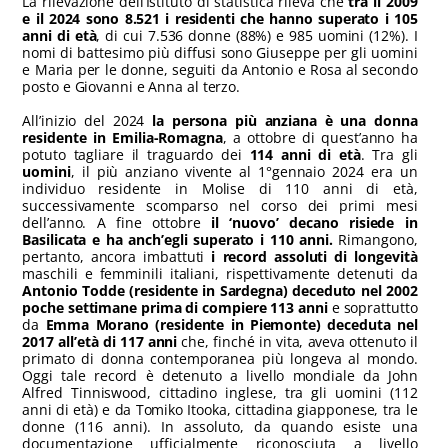
La rilevazione dell’Istituto di statistica rileva che
tra il 2009
e il 2024 sono 8.521 i residenti che hanno superato i 105
anni di età
, di cui 7.536 donne (88%) e 985 uomini (12%). I
nomi di battesimo più diffusi sono Giuseppe per gli uomini
e Maria per le donne, seguiti da Antonio e Rosa al secondo
posto e Giovanni e Anna al terzo.
All’inizio del 2024
la persona più anziana è una donna
residente in Emilia-Romagna
, a ottobre di quest’anno ha
potuto tagliare il traguardo dei
114 anni di età
. Tra gli
uomini
, il più anziano vivente al 1°gennaio 2024 era un
individuo residente in Molise di 110 anni di età,
successivamente scomparso nel corso dei primi mesi
dell’anno. A fine ottobre
il ‘nuovo’ decano risiede in
Basilicata e ha anch’egli superato i 110 anni.
Rimangono,
pertanto, ancora imbattuti
i record assoluti di longevità
maschili e femminili italiani, rispettivamente detenuti da
Antonio Todde (residente in Sardegna) deceduto nel 2002
poche settimane prima di compiere 113 anni
e soprattutto
da
Emma Morano (residente in Piemonte) deceduta nel
2017 all’età di 117 anni
che, finché in vita, aveva ottenuto il
primato di donna contemporanea più longeva al mondo.
Oggi tale record è detenuto a livello mondiale da John
Alfred Tinniswood, cittadino inglese, tra gli uomini (112
anni di età) e da Tomiko Itooka, cittadina giapponese, tra le
donne (116 anni). In assoluto, da quando esiste una
documentazione ufficialmente riconosciuta a livello