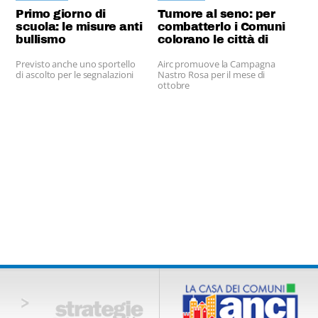
Primo giorno di
Tumore al seno: per
scuola: le misure anti
combatterlo i Comuni
bullismo
colorano le città di
rosa
Previsto anche uno sportello
Airc promuove la Campagna
di ascolto per le segnalazioni
Nastro Rosa per il mese di
ottobre