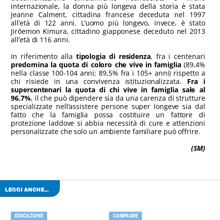
internazionale, la donna più longeva della storia è stata
Jeanne Calment, cittadina francese deceduta nel 1997
all’età di 122 anni. L’uomo più longevo, invece, è stato
Jirōemon Kimura, cittadino giapponese deceduto nel 2013
all’età di 116 anni.
In riferimento alla
tipologia di residenza
, fra i centenari
predomina la quota di coloro che vive in famiglia
(89,4%
nella classe 100-104 anni; 89,5% fra i 105+ anni) rispetto a
chi risiede in una convivenza istituzionalizzata.
Fra i
supercentenari la quota di chi vive in famiglia sale al
96,7%
, il che può dipendere sia da una carenza di strutture
specializzate nell’assistere persone super longeve sia dal
fatto che la famiglia possa costituire un fattore di
protezione laddove si abbia necessità di cure e attenzioni
personalizzate che solo un ambiente familiare può offrire.
(SM)
LEGGI ANCHE...
EDUCAZIONE
CAMPAGNE