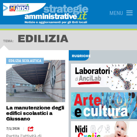
MENU
EDILIZIA
TEMA:
RUBRICHE
EDILIZIA SCOLASTICA
La manutenzione degli
edifici scolastici a
Giussano
7/1/2026
|
Partita l'attività di