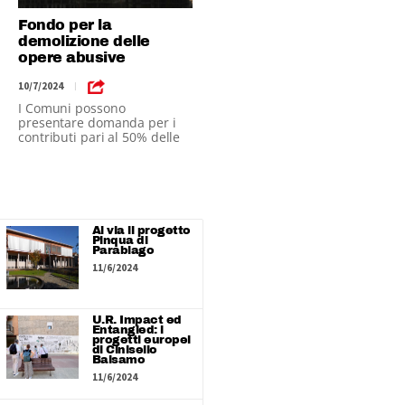
Fondo per la
demolizione delle
opere abusive
10/7/2024
|
I Comuni possono
presentare domanda per i
contributi pari al 50% delle
spese dal 16/9 al 16/10 2024
Al via il progetto
Pinqua di
Parabiago
11/6/2024
U.R. Impact ed
Entangled: i
progetti europei
di Cinisello
Balsamo
11/6/2024