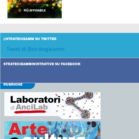
@STRATEGIEAMM SU TWITTER
Tweet di @strategieamm
STRATEGIEAMMINISTRATIVE SU FACEBOOK
RUBRICHE