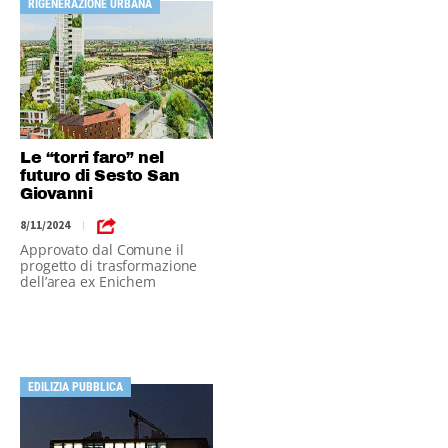
RIGENERAZIONE URBANA
Le “torri faro” nel
futuro di Sesto San
Giovanni
8/11/2024
|
Approvato dal Comune il
progetto di trasformazione
dell’area ex Enichem
EDILIZIA PUBBLICA