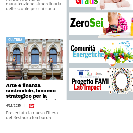
manutenzione straordinaria
delle scuole per cui sono
previsti 800 milioni di euro
in due anni
CULTURA
Arte e finanza
sostenibile, binomio
strategico per la
crescita dei territori
4/11/2025
|
Presentata la nuova Filiera
del Restauro lombarda