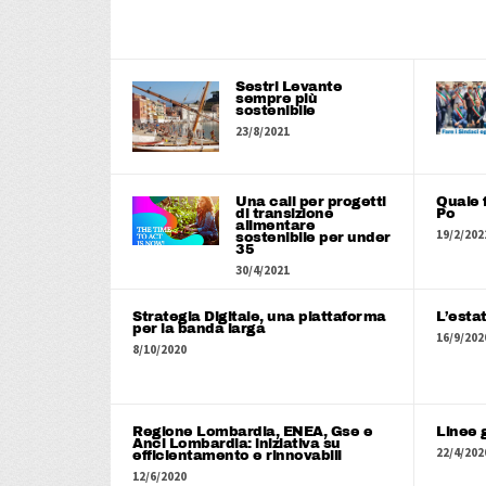
Sestri Levante
sempre più
sostenibile
23/8/2021
Una call per progetti
Quale f
di transizione
Po
alimentare
19/2/202
sostenibile per under
35
30/4/2021
Strategia Digitale, una piattaforma
L’esta
per la banda larga
16/9/202
8/10/2020
Regione Lombardia, ENEA, Gse e
Linee g
Anci Lombardia: iniziativa su
22/4/202
efficientamento e rinnovabili
12/6/2020