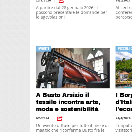
15/1/2026
24/1/2025
|
A partire dal 28 gennaio 2026 si
Al centro
possono presentare le domande per
Conferen
le agevolazioni
percorso
locale
EVENTI
PICCOLI 
A Busto Arsizio il
I Bor
tessile incontra arte,
d’Ita
moda e sostenibilità
l’eco
6/5/2024
24/4/2024
|
Un evento diffuso per tutto il mese di
L’impatt
maggio che riconferma Busto fra le
visitator