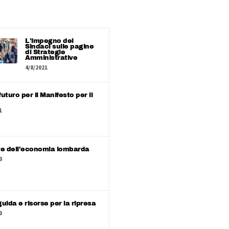
L'impegno dei
Sindaci sulle pagine
di Strategie
Amministrative
4/8/2021
uturo per il Manifesto per il
1
te dell’economia lombarda
0
uida e risorse per la ripresa
0