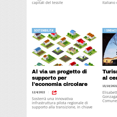
capitali del tessile
Italiano
SOSTENIBILITA'
I SINDACI
Al via un progetto di
Turis
supporto per
al ce
l'economia circolare
15/10/2021
Elisabet
12/4/2022
|
Gonzaga,
Sosterrà una innovativa
Comune
infrastruttura pilota regionale di
supporto alla transizione, in chiave
cross-settoriale.