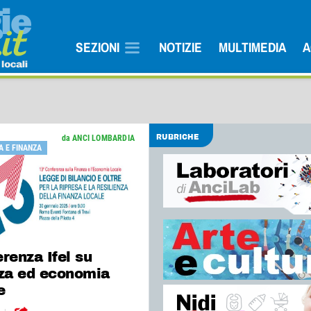
SEZIONI
NOTIZIE
MULTIMEDIA
A
da ANCI LOMBARDIA
RUBRICHE
 E FINANZA
renza Ifel su
nza ed economia
e