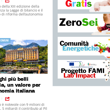
|
 della XIII edizione della
za la Legge di bilancio e il
 di riforma dell’autonomia
COMUNI
ghi più belli
lia, un valore per
nomia italiana
|
o è notevole con 9 milioni di
i, 5 miliardi il contributo al Pil