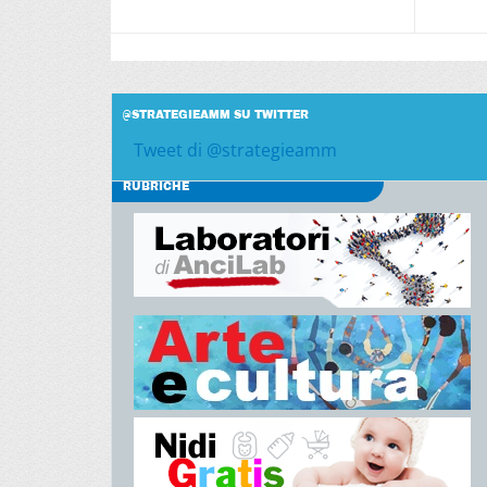
@STRATEGIEAMM SU TWITTER
Tweet di @strategieamm
RUBRICHE