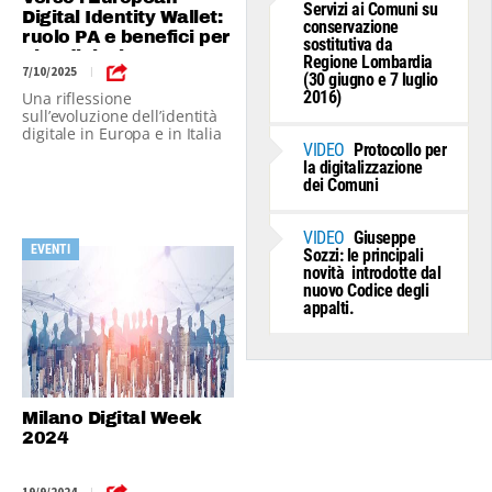
Servizi ai Comuni su
Digital Identity Wallet:
conservazione
ruolo PA e benefici per
sostitutiva da
cittadini e imprese
Regione Lombardia
7/10/2025
|
(30 giugno e 7 luglio
2016)
Una riflessione
sull’evoluzione dell’identità
digitale in Europa e in Italia
VIDEO
Protocollo per
la digitalizzazione
dei Comuni
VIDEO
Giuseppe
EVENTI
Sozzi: le principali
novità introdotte dal
nuovo Codice degli
appalti.
Milano Digital Week
2024