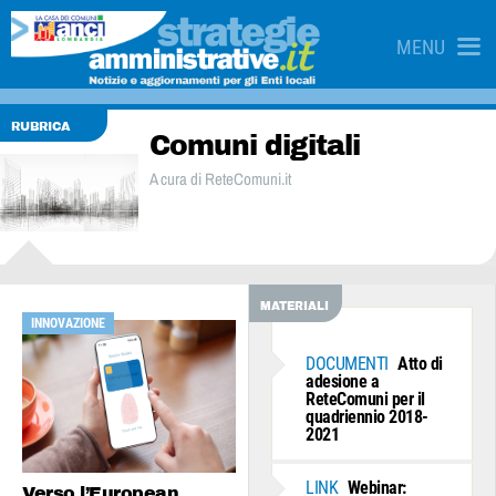
MENU
RUBRICA
Comuni digitali
A cura di ReteComuni.it
MATERIALI
INNOVAZIONE
DOCUMENTI
Atto di
adesione a
ReteComuni per il
quadriennio 2018-
2021
LINK
Webinar:
Verso l’European