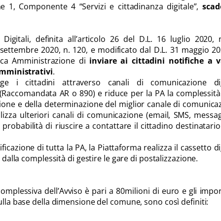
ne 1, Componente 4 “Servizi e cittadinanza digitale”,
scad
Digitali, definita all’articolo 26 del D.L. 16 luglio 2020, 
 settembre 2020, n. 120, e modificato dal D.L. 31 maggio 20
lica Amministrazione di
inviare ai cittadini notifiche a 
 amministrativi
.
ge i cittadini attraverso canali di comunicazione dig
(Raccomandata AR o 890) e riduce per la PA la complessità
ione e della determinazione del miglior canale di comunica
tilizza ulteriori canali di comunicazione (email, SMS, messa
robabilità di riuscire a contattare il cittadino destinatario
ficazione di tutta la PA, la Piattaforma realizza il cassetto di
A dalla complessità di gestire le gare di postalizzazione.
omplessiva dell’Avviso è pari a 80milioni di euro e gli impor
ulla base della dimensione del comune, sono così definiti: