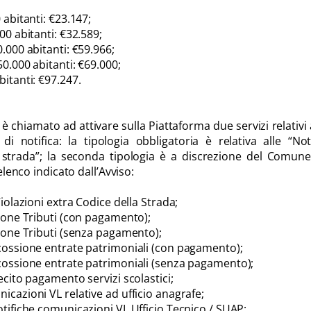
 abitanti: €23.147;
00 abitanti: €32.589;
0.000 abitanti: €59.966;
50.000 abitanti: €69.000;
bitanti: €97.247.
 è chiamato ad attivare sulla Piattaforma due servizi relativi
 di notifica: la tipologia obbligatoria è relativa alle “Not
la strada”; la seconda tipologia è a discrezione del Comun
’elenco indicato dall’Avviso:
Violazioni extra Codice della Strada;
sione Tributi (con pagamento);
sione Tributi (senza pagamento);
scossione entrate patrimoniali (con pagamento);
scossione entrate patrimoniali (senza pagamento);
lecito pagamento servizi scolastici;
icazioni VL relative ad ufficio anagrafe;
otifiche comunicazioni VL Ufficio Tecnico / SUAP;