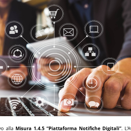
ivo alla
Misura 1.4.5 “Piattaforma Notifiche Digitali”
. L’A