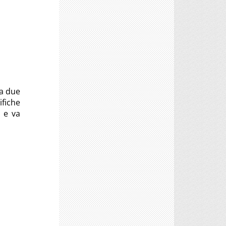
 a due
ifiche
e e va