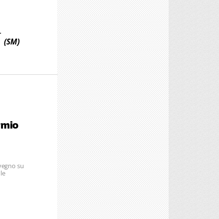
.
(SM)
rmio
nvegno su
le