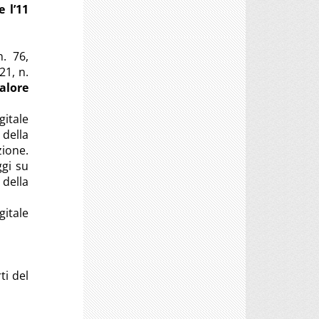
e l’11
n. 76,
21, n.
valore
itale
 della
zione.
ggi su
 della
gitale
ti del