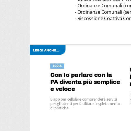
- Ordinanze Comunali (c
- Ordinanze Comunali (s
- Riscossione Coattiva Comu
LEGGI ANCHE...
TOOLS
Con Io parlare con la
PA diventa più semplice
e veloce
L'app per cellulare comprenderà servizi
per gli utenti per facilitare l'espletamento
di pratiche.