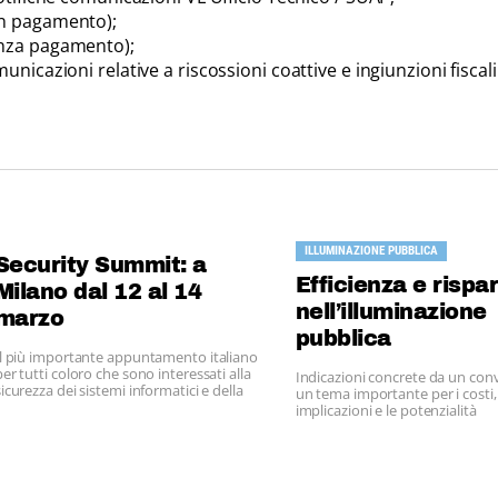
on pagamento);
enza pagamento);
nicazioni relative a riscossioni coattive e ingiunzioni fiscali
ILLUMINAZIONE PUBBLICA
Security Summit: a
Efficienza e rispa
Milano dal 12 al 14
nell’illuminazione
marzo
pubblica
Il più importante appuntamento italiano
per tutti coloro che sono interessati alla
Indicazioni concrete da un co
sicurezza dei sistemi informatici e della
un tema importante per i costi, 
rete e alla sicurezza delle informazioni
implicazioni e le potenzialità