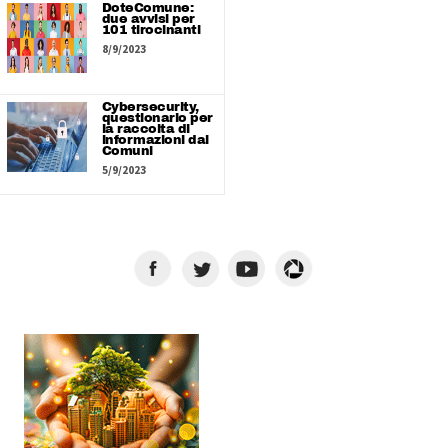
DoteComune:
due avvisi per
101 tirocinanti
8/9/2023
Cybersecurity,
questionario per
la raccolta di
informazioni dai
Comuni
5/9/2023