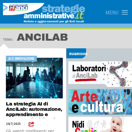
MENU
ANCILAB
TEMA:
RUBRICHE
AI E INNOVAZIONE
La strategia AI di
AnciLab: automazione,
apprendimento e
supporto decisionale
24/7/2025
|
Gli agenti intelligenti per