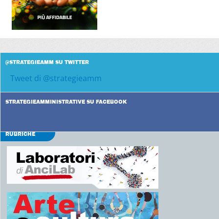
@STRATEGIEAMM SU TWITTER
Tweet di @strategieamm
STRATEGIEAMMINISTRATIVE SU FACEBOOK
RUBRICHE