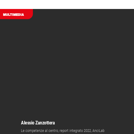
MULTIMEDIA
Alessio Zanzottera
Le competenze al centro, report integrato 2022, AnciLab