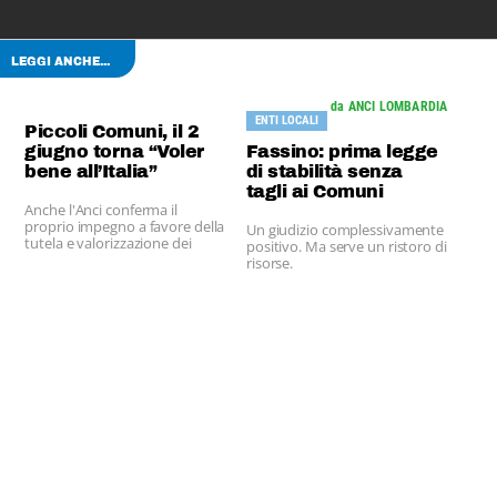
LEGGI ANCHE...
da ANCI LOMBARDIA
ENTI LOCALI
Piccoli Comuni, il 2
giugno torna “Voler
Fassino: prima legge
bene all’Italia”
di stabilità senza
tagli ai Comuni
Anche l'Anci conferma il
proprio impegno a favore della
Un giudizio complessivamente
tutela e valorizzazione dei
positivo. Ma serve un ristoro di
Piccoli Comuni dando loro
risorse.
l'opportunità di mettere in
risalto la propria identità
istituzionale, storica e culturale