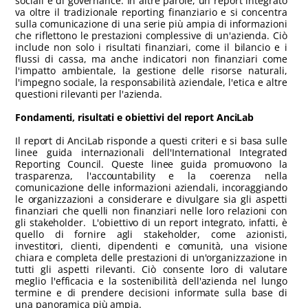
sociali e di governance. In altre parole, un report integrato
va oltre il tradizionale reporting finanziario e si concentra
sulla comunicazione di una serie più ampia di informazioni
che riflettono le prestazioni complessive di un'azienda. Ciò
include non solo i risultati finanziari, come il bilancio e i
flussi di cassa, ma anche indicatori non finanziari come
l'impatto ambientale, la gestione delle risorse naturali,
l'impegno sociale, la responsabilità aziendale, l'etica e altre
questioni rilevanti per l'azienda.
Fondamenti, risultati e obiettivi del report AnciLab
Il report di AnciLab risponde a questi criteri e si basa sulle
linee guida internazionali dell'International Integrated
Reporting Council. Queste linee guida promuovono la
trasparenza, l'accountability e la coerenza nella
comunicazione delle informazioni aziendali, incoraggiando
le organizzazioni a considerare e divulgare sia gli aspetti
finanziari che quelli non finanziari nelle loro relazioni con
gli stakeholder. L'obiettivo di un report integrato, infatti, è
quello di fornire agli stakeholder, come azionisti,
investitori, clienti, dipendenti e comunità, una visione
chiara e completa delle prestazioni di un'organizzazione in
tutti gli aspetti rilevanti. Ciò consente loro di valutare
meglio l'efficacia e la sostenibilità dell'azienda nel lungo
termine e di prendere decisioni informate sulla base di
una panoramica più ampia.