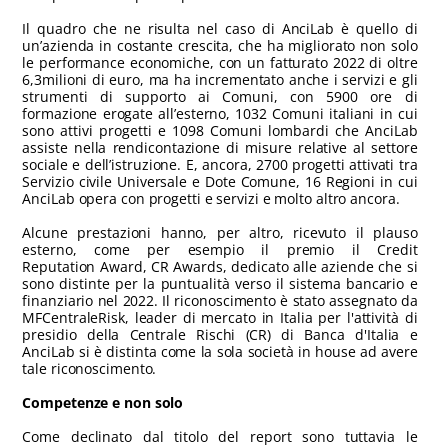
Il quadro che ne risulta nel caso di AnciLab è quello di
un’azienda in costante crescita, che ha migliorato non solo
le performance economiche, con un fatturato 2022 di oltre
6,3milioni di euro, ma ha incrementato anche i servizi e gli
strumenti di supporto ai Comuni, con 5900 ore di
formazione erogate all’esterno, 1032 Comuni italiani in cui
sono attivi progetti e 1098 Comuni lombardi che AnciLab
assiste nella rendicontazione di misure relative al settore
sociale e dell’istruzione. E, ancora, 2700 progetti attivati tra
Servizio civile Universale e Dote Comune, 16 Regioni in cui
AnciLab opera con progetti e servizi e molto altro ancora.
Alcune prestazioni hanno, per altro, ricevuto il plauso
esterno, come per esempio il premio il Credit
Reputation Award, CR Awards, dedicato alle aziende che si
sono distinte per la puntualità verso il sistema bancario e
finanziario nel 2022. Il riconoscimento è stato assegnato da
MFCentraleRisk, leader di mercato in Italia per l'attività di
presidio della Centrale Rischi (CR) di Banca d'Italia e
AnciLab si è distinta come la sola società in house ad avere
tale riconoscimento.
Competenze e non solo
Come declinato dal titolo del report sono tuttavia le