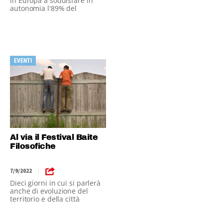
in Europa a soddisfare in
autonomia l'89% del
fabbisogno energetico.
EVENTI
Al via il Festival Baite
Filosofiche
7/9/2022
|
Dieci giorni in cui si parlerà
anche di evoluzione del
territorio e della città
“prossima”