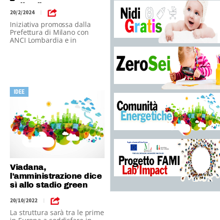
online il 5 marzo
20/2/2024
|
Iniziativa promossa dalla
Prefettura di Milano con
ANCI Lombardia e in
collaborazione con 'Avviso
Pubblico'
IDEE
Viadana,
l'amministrazione dice
sì allo stadio green
20/10/2022
|
La struttura sarà tra le prime