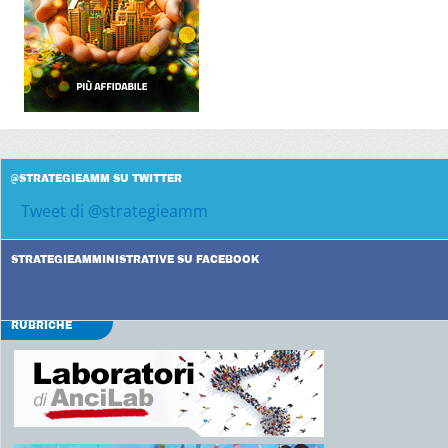
@STRATEGIEAMM SU TWITTER
Tweet di @strategieamm
STRATEGIEAMMINISTRATIVE SU FACEBOOK
RUBRICHE