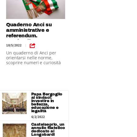
Quaderno Anci su
amministrative e
referendum.
Lombardia: 128
10/5/2022
|
Comuni al voto
Un quaderno di Anci per
orientarsi nelle norme,
scoprire numeri e curiosità
dell'appuntamento
elettorale
Papa Bergoglio
ai sindaci:
Investire in
bellezza,
educazione e
legalità
6/2/2022
Castelseprio, un
annullo filatelico
dedicato ai
Longobardi