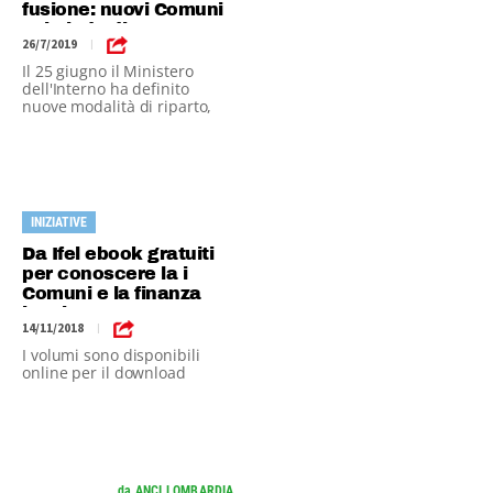
fusione: nuovi Comuni
sul piede di guerra
26/7/2019
|
Il 25 giugno il Ministero
dell'Interno ha definito
nuove modalità di riparto,
con tagli sino al 58%.
INIZIATIVE
Da Ifel ebook gratuiti
per conoscere la i
Comuni e la finanza
locale
14/11/2018
|
I volumi sono disponibili
online per il download
da ANCI LOMBARDIA