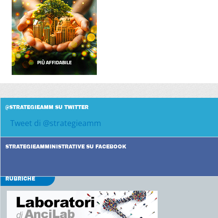
@STRATEGIEAMM SU TWITTER
Tweet di @strategieamm
STRATEGIEAMMINISTRATIVE SU FACEBOOK
RUBRICHE