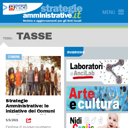
MENU
TASSE
TEMA:
RUBRICHE
COMUNI
Strategie
Amministrative: le
iniziative dei Comuni
per disegnare il futuro
5/5/2021
|
Online il nuovo numero