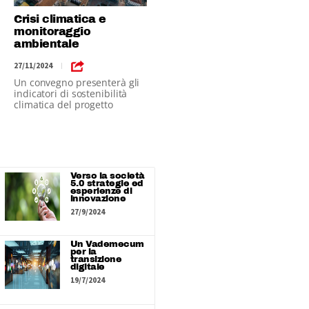
Crisi climatica e
monitoraggio
ambientale
27/11/2024
|
Un convegno presenterà gli
indicatori di sostenibilità
climatica del progetto
IndicaMi
Verso la società
5.0 strategie ed
esperienze di
innovazione
27/9/2024
Un Vademecum
per la
transizione
digitale
19/7/2024