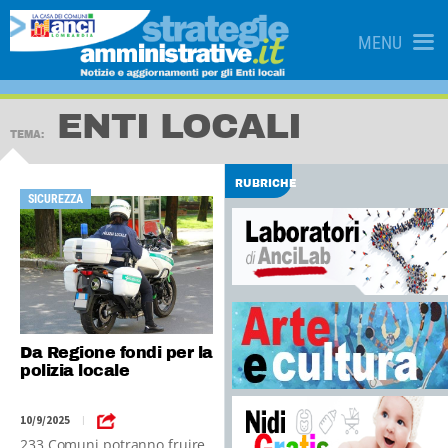
MENU
ENTI LOCALI
TEMA:
RUBRICHE
SICUREZZA
Da Regione fondi per la
polizia locale
10/9/2025
|
233 Comuni potranno fruire