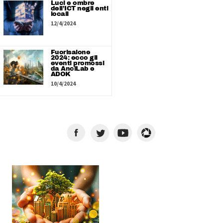
Luci e ombre
dell’ICT negli enti
locali
12/4/2024
Fuorisalone
2024: ecco gli
eventi promossi
da AnciLab e
ADOK
10/4/2024