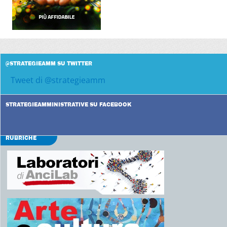
@STRATEGIEAMM SU TWITTER
Tweet di @strategieamm
STRATEGIEAMMINISTRATIVE SU FACEBOOK
RUBRICHE