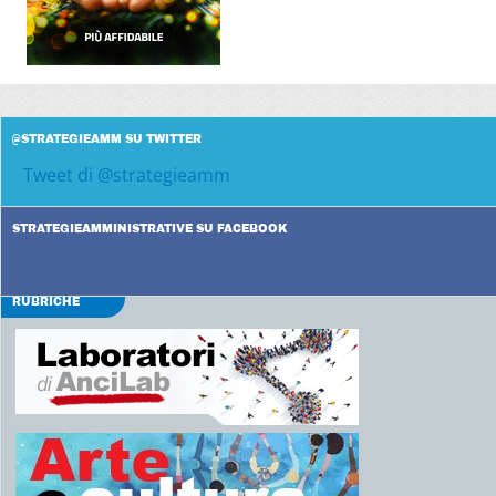
@STRATEGIEAMM SU TWITTER
Tweet di @strategieamm
STRATEGIEAMMINISTRATIVE SU FACEBOOK
RUBRICHE