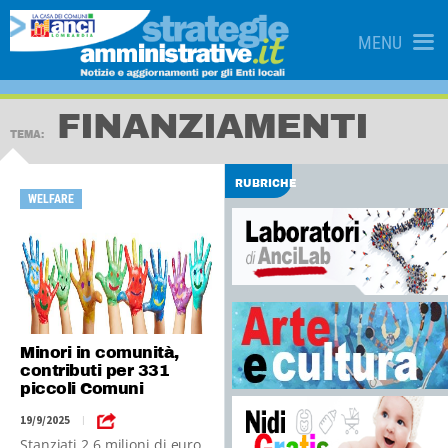
MENU
FINANZIAMENTI
TEMA:
RUBRICHE
WELFARE
Minori in comunità,
contributi per 331
piccoli Comuni
19/9/2025
|
Stanziati 2,6 milioni di euro