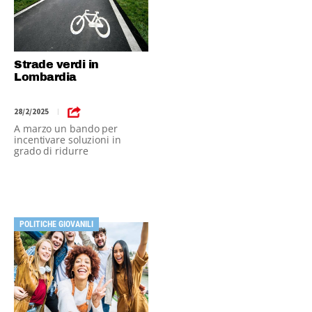
Strade verdi in
Lombardia
28/2/2025
|
A marzo un bando per
incentivare soluzioni in
grado di ridurre
l’esposizione
all’inquinamento di
prossimità
POLITICHE GIOVANILI