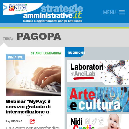
MENU
PAGOPA
TEMA:
da ANCI LOMBARDIA
RUBRICHE
INIZIATIVE
Webinar "MyPay: il
servizio gratuito di
intermediazione a
pagoPA di Regione
12/10/2022
|
Lombardia"
Un evento per approfondire