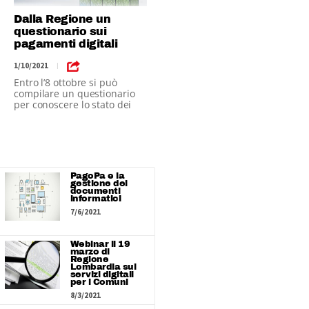
Dalla Regione un
questionario sui
pagamenti digitali
1/10/2021
|
Entro l’8 ottobre si può
compilare un questionario
per conoscere lo stato dei
pagamenti digitali nei
Comuni
PagoPa e la
gestione dei
documenti
informatici
7/6/2021
Webinar il 19
marzo di
Regione
Lombardia sui
servizi digitali
per i Comuni
8/3/2021