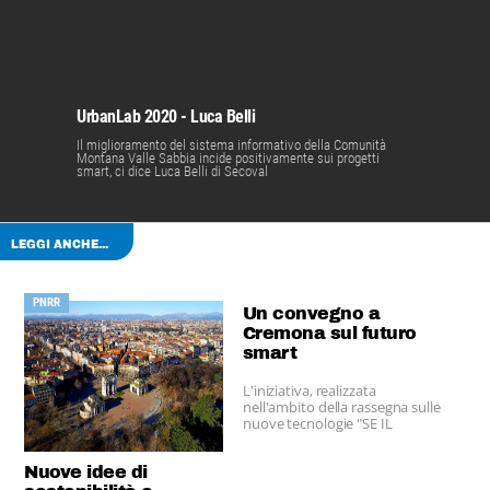
UrbanLab 2020 - Luca Belli
Il miglioramento del sistema informativo della Comunità
Montana Valle Sabbia incide positivamente sui progetti
smart, ci dice Luca Belli di Secoval
LEGGI ANCHE...
PNRR
Un convegno a
Cremona sul futuro
smart
L'iniziativa, realizzata
nell'ambito della rassegna sulle
nuove tecnologie "SE IL
FUTURO E' SMART..."
Nuove idee di