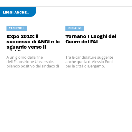
LEGGI ANCHE...
#ANCI2015
INIZIATIVE
Expo 2015: il
Tornano I Luoghi del
successo di ANCI e lo
Cuore del FAI
sguardo verso il
Giubileo
A un giorno dalla fine
Tra le candidature suggerite
dell'Esposizione Universale,
anche quella di Alessio Boni
bilancio positivo del sindaco di
per la città di Bergamo.
Milano, Giuliano Pisapia.