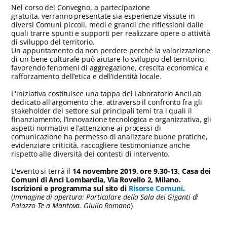
Nel corso del Convegno, a partecipazione
gratuita, verranno presentate sia esperienze vissute in
diversi Comuni piccoli, medi e grandi che riflessioni dalle
quali trarre spunti e supporti per realizzare opere o attività
di sviluppo del territorio.
Un appuntamento da non perdere perché la valorizzazione
di un bene culturale può aiutare lo sviluppo del territorio,
favorendo fenomeni di aggregazione, crescita economica e
rafforzamento dell’etica e dell’identità locale.
L'iniziativa costituisce una tappa del Laboratorio AnciLab
dedicato all'argomento che, attraverso il confronto fra gli
stakeholder del settore sui principali temi tra i quali il
finanziamento, l’innovazione tecnologica e organizzativa, gli
aspetti normativi e l’attenzione ai processi di
comunicazione ha permesso di analizzare buone pratiche,
evidenziare criticità, raccogliere testimonianze anche
rispetto alle diversità dei contesti di intervento.
L'evento si terrà il
14 novembre 2019, ore 9.30-13, Casa dei
Comuni di Anci Lombardia, Via Rovello 2, Milano.
Iscrizioni e programma sul sito di
Risorse Comuni
.
(
Immagine di apertura: Particolare della Sala dei Giganti di
Palazzo Te a Mantova. Giulio Romano
)