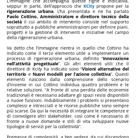
L’immagine che accompagna queste righe è indicativa,
seppur in parte, dell’approccio che
KCity
propone per la
rigenerazione urbana
. L’ha presentata e ne ha parlato
Paolo Cottino, Amministratore e direttore tecnico della
società
il cui ambito di intervento consiste nel supporto
soprattutto a pubbliche amministrazioni per definire piani,
progetti e la gestione di interventi e iniziative nel campo
della rigenerazione urbana.
Va detto che l’immagine rientra in quello che Cottino ha
indicato come il terzo elemento utile a implementare un
processo di rigenerazione urbana, definito “
Innovazione
nell’attività progettuale
”. Gli altri elementi utili che il
direttore di Kcity ha indicato sono “
Visioni alternative del
territorio
e
Nuovi modelli per l’azione collettiva
”. Questi
elementi nascono dalla comprensione dello scenario
d’insieme in cui Cottino individua quattro problemi e le
relative soluzioni. “A fronte di una perdita delle economie
tradizionali è necessario adattare gli spazi resisi disponibili
a nuove funzioni. Indubbiamente i problemi si presentano
complessi e intrecciati e le risorse pubbliche sono sempre
più scarse. Da qui la necessità di integrare le competenze e
di coinvolgere altri stakeholder, così come è necessario di
fronte a nuove domande e stili di vita sviluppare nuove
tipologie di servizi per la collettività”.
Premesse di complessità, a ben vedere, da cui discendono