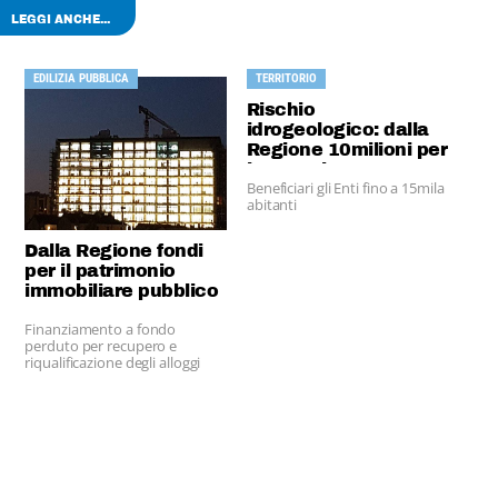
LEGGI ANCHE...
EDILIZIA PUBBLICA
TERRITORIO
Rischio
idrogeologico: dalla
Regione 10milioni per
i Comuni
Beneficiari gli Enti fino a 15mila
abitanti
Dalla Regione fondi
per il patrimonio
immobiliare pubblico
Finanziamento a fondo
perduto per recupero e
riqualificazione degli alloggi
pubblici