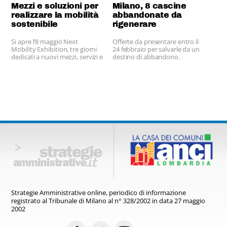
Mezzi e soluzioni per
Milano, 8 cascine
realizzare la mobilità
abbandonate da
sostenibile
rigenerare
Si apre l’8 maggio Next
Offerte da presentare entro il
Mobility Exhibition, tre giorni
24 febbraio per salvarle da un
dedicati a nuovi mezzi, servizi e
destino di abbandono.
soluzioni di trasporto
Strategie Amministrative online,
periodico di informazione
registrato
al Tribunale di Milano al n° 328/2002
in data 27 maggio
2002