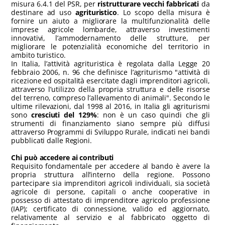
misura 6.4.1 del PSR, per
ristrutturare vecchi fabbricati
da
destinare ad uso
agrituristico
. Lo scopo della misura è
fornire un aiuto a migliorare la multifunzionalità delle
imprese agricole lombarde, attraverso investimenti
innovativi, l’ammodernamento delle strutture, per
migliorare le potenzialità economiche del territorio in
ambito turistico.
In Italia, l’attività agrituristica è regolata dalla Legge 20
febbraio 2006, n. 96 che definisce l’agriturismo "attività di
ricezione ed ospitalità esercitate dagli imprenditori agricoli,
attraverso l’utilizzo della propria struttura e delle risorse
del terreno, compreso l’allevamento di animali". Secondo le
ultime rilevazioni, dal 1998 al 2016, in Italia gli agriturismi
sono
cresciuti del 129%
: non è un caso quindi che gli
strumenti di finanziamento siano sempre più diffusi
attraverso Programmi di Sviluppo Rurale, indicati nei bandi
pubblicati dalle Regioni.
Chi può accedere ai contributi
Requisito fondamentale per accedere al bando è avere la
propria struttura all’interno della regione. Possono
partecipare sia imprenditori agricoli individuali, sia società
agricole di persone, capitali o anche cooperative in
possesso di attestato di imprenditore agricolo professione
(IAP); certificato di connessione, valido ed aggiornato,
relativamente al servizio e al fabbricato oggetto di