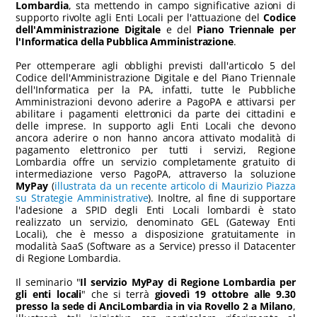
Lombardia
, sta mettendo in campo significative azioni di
supporto rivolte agli Enti Locali per l'attuazione del
Codice
dell'Amministrazione Digitale
e del
Piano Triennale per
l'Informatica della Pubblica Amministrazione
.
Per ottemperare agli obblighi previsti dall'articolo 5 del
Codice dell'Amministrazione Digitale e del Piano Triennale
dell'Informatica per la PA, infatti, tutte le Pubbliche
Amministrazioni devono aderire a PagoPA e attivarsi per
abilitare i pagamenti elettronici da parte dei cittadini e
delle imprese. In supporto agli Enti Locali che devono
ancora aderire o non hanno ancora attivato modalità di
pagamento elettronico per tutti i servizi, Regione
Lombardia offre un servizio completamente gratuito di
intermediazione verso PagoPA, attraverso la soluzione
MyPay
(
illustrata da un recente articolo di Maurizio Piazza
su Strategie Amministrative
). Inoltre, al fine di supportare
l'adesione a SPID degli Enti Locali lombardi è stato
realizzato un servizio, denominato GEL (Gateway Enti
Locali), che è messo a disposizione gratuitamente in
modalità SaaS (Software as a Service) presso il Datacenter
di Regione Lombardia.
Il seminario "
Il servizio MyPay di Regione Lombardia per
gli enti locali
" che si terrà
giovedì 19 ottobre alle 9.30
presso la sede di AnciLombardia in via Rovello 2 a Milano
,