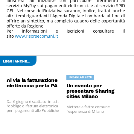
illustrerà tali iniziative con particolare riferimento al
servizio MyPay sui pagamenti elettronici, e al servizio SPID
GEL. Nel corso dell'iniziativa saranno, inoltre, trattati anche
altri temi riguardanti l'Agenda Digitale Lombarda al fine di
offrire un sintetico, ma completo quadro delle opportunità
offerte da Regione.
Per informazioni e iscrizioni consultare il
sito
www.risorsecomuni.it
LEGGI ANCHE...
URBANLAB 2020
Al via la fatturazione
elettronica per la PA
Un evento per
presentare Sharing
cities Milano
Dal 6 giugno è scattato, infatti,
l’obbligo di fattura elettronica
Mettere a fattor comune
per i pagamenti alle Pubbliche
l'esperienza di Milano
amministrazioni. L’obbligo
decorrerà dal 2015 per le
amministrazioni locali.