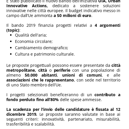
È stato pubblicato il nuovo bando dell’iniziativa
UIA, Urban
Innovative Actions,
dedicato a sostenere soluzioni
innovative nelle città europee. Il budget indicativo messo in
campo dall’Ue ammonta
a 50 milioni di euro
.
Il bando 2019 finanzia progetti relativi a
4 argomenti
(topic)
:
Qualità dell'aria;
Economia circolare;
Cambiamento demografico;
Cultura e patrimonio culturale.
Le proposte progettuali possono essere presentate da
città
metropolitane, città
o
periferie
con una popolazione di
almeno
50.000 abitanti
,
unioni di comuni
, e alle
associazioni che le rappresentano
, con sede nel territorio
di uno Stato membro dell’Ue.
I progetti selezionati beneficeranno di un
contributo a
fondo perduto fino all’80%
delle spese ammesse.
La scadenza per l’invio delle candidature è fissata al 12
dicembre 2019.
Le proposte saranno valutate in base ai
seguenti criteri: innovatività, partenariato, misurabilità,
trasferibilità e scalabilità.