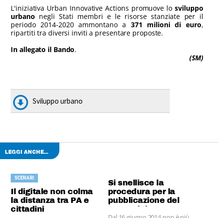
L'iniziativa Urban Innovative Actions promuove lo
sviluppo
urbano
negli Stati membri e le risorse stanziate per il
periodo 2014-2020 ammontano a
371 milioni di euro
,
ripartiti tra diversi inviti a presentare proposte.
In allegato il Bando
.
(SM)
Sviluppo urbano
LEGGI ANCHE...
SCENARI
Si snellisce la
Il digitale non colma
procedura per la
la distanza tra PA e
pubblicazione del
cittadini
PGT e del PTCP
Dal 16 giugno 2014 non è più