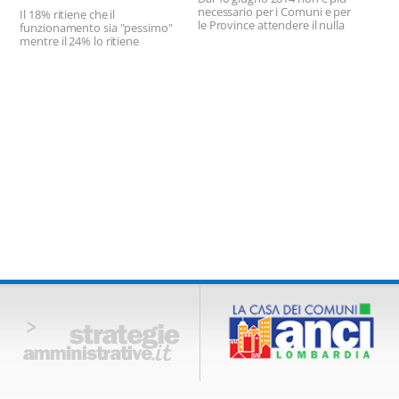
necessario per i Comuni e per
Il 18% ritiene che il
le Province attendere il nulla
funzionamento sia "pessimo"
osta da parte di Regione
mentre il 24% lo ritiene
Lombardia per procedere alla
accettabile. Soddisfatto solo il
richiesta di pubblicazione
3%.
dell’avviso di approvazione
definitiva del PGT e del PTCP.