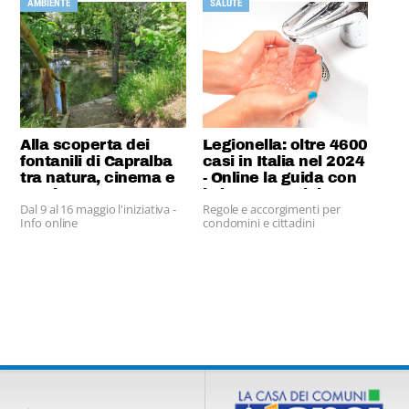
AMBIENTE
SALUTE
Alla scoperta dei
Legionella: oltre 4600
fontanili di Capralba
casi in Italia nel 2024
tra natura, cinema e
- Online la guida con
musica
le buone pratiche
Dal 9 al 16 maggio l'iniziativa -
Regole e accorgimenti per
Info online
condomini e cittadini