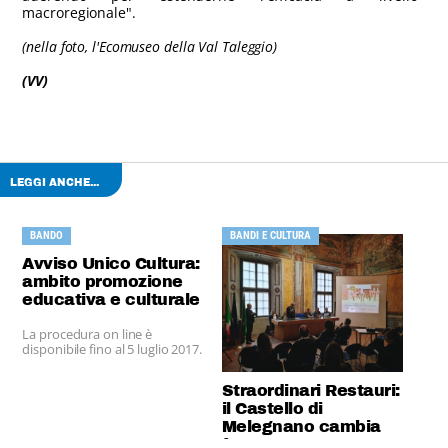
macroregionale".
(nella foto, l'Ecomuseo della Val Taleggio)
(VV)
LEGGI ANCHE...
BANDO
BANDI E CULTURA
Avviso Unico Cultura:
ambito promozione
educativa e culturale
La procedura on line è
disponibile fino al 5 luglio 2017.
Straordinari Restauri:
il Castello di
Melegnano cambia
forma