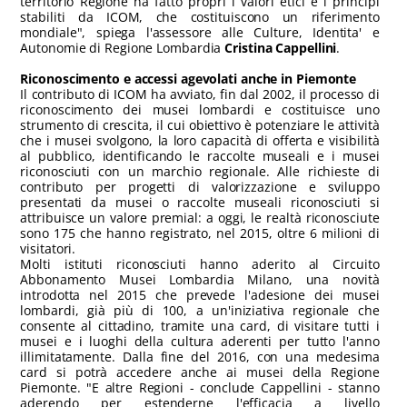
territorio Regione ha fatto propri i valori etici e i principi
stabiliti da ICOM, che costituiscono un riferimento
mondiale", spiega l'assessore alle Culture, Identita' e
Autonomie di Regione Lombardia
Cristina Cappellini
.
Riconoscimento e accessi agevolati anche in Piemonte
Il contributo di ICOM ha avviato, fin dal 2002, il processo di
riconoscimento dei musei lombardi e costituisce uno
strumento di crescita, il cui obiettivo è potenziare le attività
che i musei svolgono, la loro capacità di offerta e visibilità
al pubblico, identificando le raccolte museali e i musei
riconosciuti con un marchio regionale. Alle richieste di
contributo per progetti di valorizzazione e sviluppo
presentati da musei o raccolte museali riconosciuti si
attribuisce un valore premial: a oggi, le realtà riconosciute
sono 175 che hanno registrato, nel 2015, oltre 6 milioni di
visitatori.
Molti istituti riconosciuti hanno aderito al Circuito
Abbonamento Musei Lombardia Milano, una novità
introdotta nel 2015 che prevede l'adesione dei musei
lombardi, già più di 100, a un'iniziativa regionale che
consente al cittadino, tramite una card, di visitare tutti i
musei e i luoghi della cultura aderenti per tutto l'anno
illimitatamente. Dalla fine del 2016, con una medesima
card si potrà accedere anche ai musei della Regione
Piemonte. "E altre Regioni - conclude Cappellini - stanno
aderendo per estenderne l'efficacia a livello