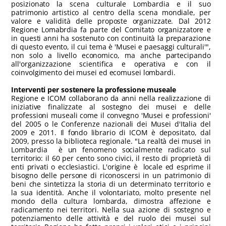
posizionato la scena culturale Lombardia e il suo
patrimonio artistico al centro della scena mondiale, per
valore e validità delle proposte organizzate. Dal 2012
Regione Lomabrdia fa parte del Comitato organizzatore e
in questi anni ha sostenuto con continuità la preparazione
di questo evento, il cui tema è 'Musei e paesaggi culturali'",
non solo a livello economico, ma anche partecipando
all'organizzazione scientifica e operativa e con il
coinvolgimento dei musei ed ecomusei lombardi.
Interventi per sostenere la professione museale
Regione e ICOM collaborano da anni nella realizzazione di
iniziative finalizzate al sostegno dei musei e delle
professioni museali come il convegno 'Musei e professioni'
del 2005 o le Conferenze nazionali dei Musei d'Italia del
2009 e 2011. Il fondo librario di ICOM è depositato, dal
2009, presso la biblioteca regionale. "La realtà dei musei in
Lombardia è un fenomeno socialmente radicato sul
territorio: il 60 per cento sono civici, il resto di proprietà di
enti privati o ecclesiastici. L'origine è locale ed esprime il
bisogno delle persone di riconoscersi in un patrimonio di
beni che sintetizza la storia di un determinato territorio e
la sua identità. Anche il volontariato, molto presente nel
mondo della cultura lombarda, dimostra affezione e
radicamento nei territori. Nella sua azione di sostegno e
potenziamento delle attività e del ruolo dei musei sul