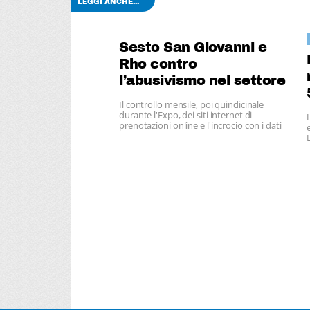
LEGGI ANCHE...
Sesto San Giovanni e
Rho contro
l’abusivismo nel settore
turistico alberghiero
Il controllo mensile, poi quindicinale
durante l'Expo, dei siti internet di
prenotazioni online e l'incrocio con i dati
delle strutture autorizzate, consentirà
l'individuazione delle attività abusive.