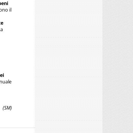
beni
ono il
te
ga
ei
nnuale
(SM)