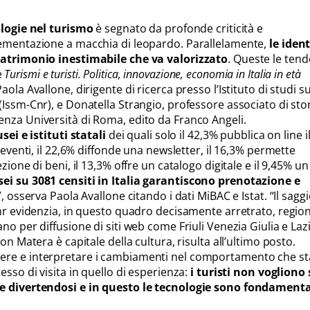
logie nel turismo
è segnato da profonde criticità e
lementazione a macchia di leopardo. Parallelamente,
le ident
patrimonio inestimabile che va valorizzato
. Queste le ten
e
Turismi e turisti. Politica, innovazione, economia in Italia in età
Paola Avallone, dirigente di ricerca presso l’Istituto di studi su
Issm-Cnr), e Donatella Strangio, professore associato di sto
nza Università di Roma, edito da Franco Angeli.
ei e istituti statali
dei quali solo il 42,3% pubblica on line i
 eventi, il 22,6% diffonde una newsletter, il 16,3% permette
zione di beni, il 13,3% offre un catalogo digitale e il 9,45% un 
i su 3081 censiti in Italia garantiscono prenotazione e
”, osserva Paola Avallone citando i dati MiBAC e Istat. “Il saggi
Cnr evidenzia, in questo quadro decisamente arretrato, regio
no per diffusione di siti web come Friuli Venezia Giulia e Laz
on Matera è capitale della cultura, risulta all’ultimo posto.
ere e interpretare i cambiamenti nel comportamento che s
esso di visita in quello di esperienza:
i turisti non vogliono 
e divertendosi e in questo le tecnologie sono fondamenta