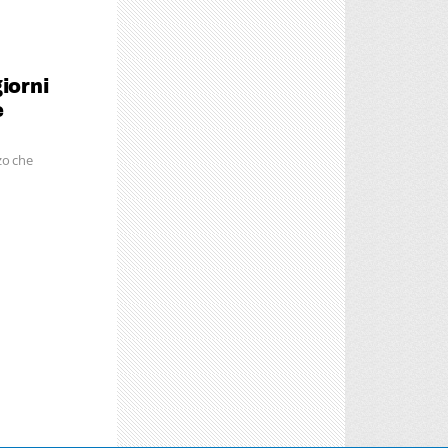
iorni
e
zo che