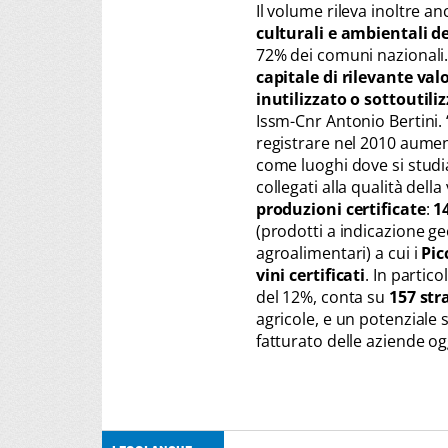
Il volume rileva inoltre an
culturali e ambientali d
72% dei comuni nazionali.
capitale di rilevante val
inutilizzato o sottoutili
Issm-Cnr Antonio Bertini. 
registrare nel 2010 aumen
come luoghi dove si studia 
collegati alla qualità della v
produzioni certificate
:
1
(prodotti a indicazione ge
agroalimentari) a cui i
Pic
vini certificati
. In partic
del 12%, conta su
157 str
agricole, e un potenziale 
fatturato delle aziende og