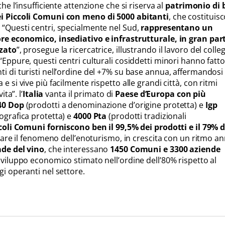
che l’insufficiente attenzione che si riserva al
patrimonio di 
ei Piccoli Comuni con meno di 5000 abitanti
, che costituisc
 “Questi centri, specialmente nel Sud,
rappresentano un
ore economico, insediativo e infrastrutturale, in gran par
zzato
”, prosegue la ricercatrice, illustrando il lavoro del colle
“Eppure, questi centri culturali cosiddetti minori hanno fatto
ti di turisti nell’ordine del +7% su base annua, affermandosi
e si vive più facilmente rispetto alle grandi città, con ritmi
ita”. l’
Italia
vanta il primato di
Paese d’Europa con più
40 Dop
(prodotti a denominazione d’origine protetta) e
Igp
ografica protetta) e
4000 Pta
(prodotti tradizionali
coli Comuni forniscono ben il 99,5% dei prodotti e il 79% d
olare il fenomeno dell’enoturismo, in crescita con un ritmo a
ade del vino
, che interessano
1450 Comuni e 3300 aziende
sviluppo economico stimato nell’ordine dell’80% rispetto al
gi operanti nel settore.