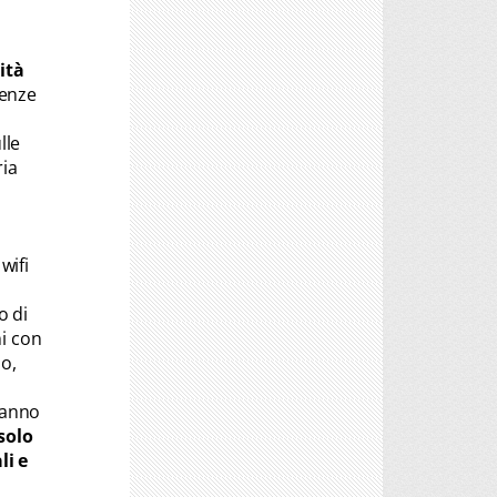
ità
denze
lle
ria
l
wifi
o di
ni con
io,
tanno
solo
li e