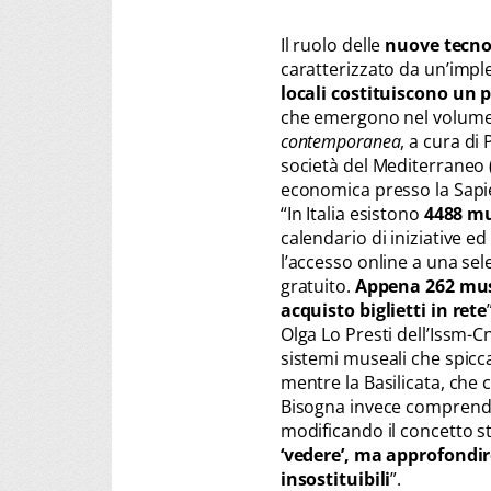
Il ruolo delle
nuove tecno
caratterizzato da un’imp
locali costituiscono un 
che emergono nel volum
contemporanea
, a cura di 
società del Mediterraneo (
economica presso la Sapie
“In Italia esistono
4488 mus
calendario di iniziative ed
l’accesso online a una sele
gratuito.
Appena 262 muse
acquisto biglietti in rete
Olga Lo Presti dell’Issm-
sistemi museali che spicca
mentre la Basilicata, che c
Bisogna invece comprend
modificando il concetto st
‘vedere’, ma approfondir
insostituibili
”.