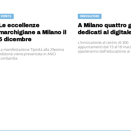
EVENTO
INNOVAZIONE
Le eccellenze
A Milano quattro g
marchigiane a Milano il
dedicati al digital
5 dicembre
L'innovazione al centro di 300
appuntamenti dal 15 al 18 mar
La manifestazione Tipicità alla 25esima
spazieranno dall'educazione ai
edizione viene presentata in ANCI
pagamenti digitali
Lombardia.