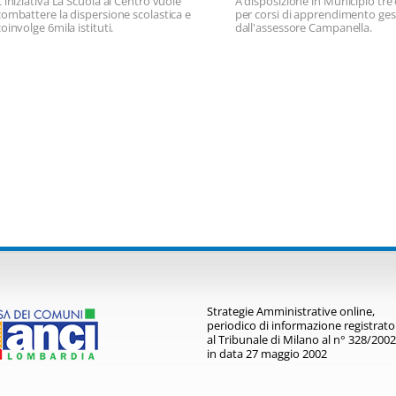
L'iniziativa La Scuola al Centro vuole
A disposizione in Municipio tr
combattere la dispersione scolastica e
per corsi di apprendimento gest
coinvolge 6mila istituti.
dall'assessore Campanella.
Strategie Amministrative online,
periodico di informazione registrato
al Tribunale di Milano al n° 328/2002
in data 27 maggio 2002