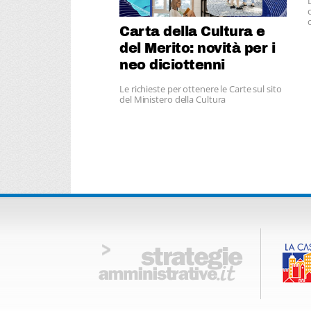
Carta della Cultura e
del Merito: novità per i
neo diciottenni
Le richieste per ottenere le Carte sul sito
del Ministero della Cultura