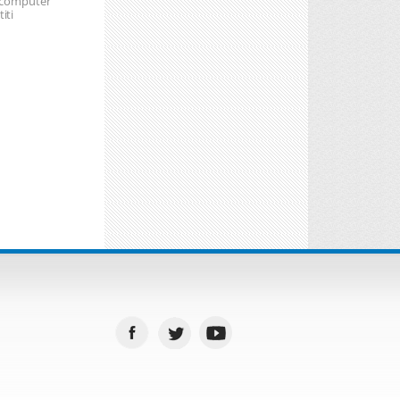
e computer
iti