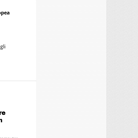
opea
gli
re
n