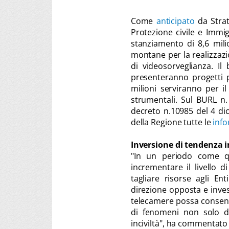
Come
anticipato
da Strat
Protezione civile e Immi
stanziamento di 8,6 mil
montane per la realizzazio
di videosorveglianza. Il
presenteranno progetti pe
milioni serviranno per il
strumentali. Sul BURL n.
decreto n.10985 del 4 di
della Regione tutte le
info
Inversione di tendenza 
"In un periodo come qu
incrementare il livello 
tagliare risorse agli En
direzione opposta e inves
telecamere possa consenti
di fenomeni non solo di
inciviltà", ha commentato