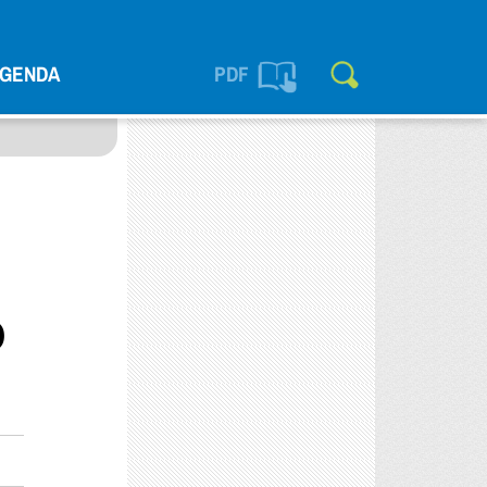
GENDA
PDF
o