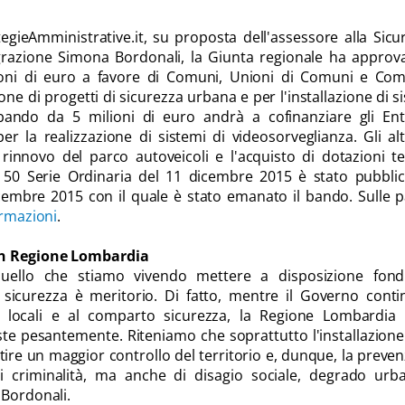
egieAmministrative.it, su proposta dell'assessore alla Sicu
grazione Simona Bordonali, la Giunta regionale ha approv
ioni di euro a favore di Comuni, Unioni di Comuni e Com
ne di progetti di sicurezza urbana e per l'installazione di s
 bando da 5 milioni di euro andrà a cofinanziare gli Ent
r la realizzazione di sistemi di videosorveglianza. Gli alt
 rinnovo del parco autoveicoli e l'acquisto di dotazioni t
 50 Serie Ordinaria del 11 dicembre 2015 è stato pubblic
cembre 2015 con il quale è stato emanato il bando. Sulle 
rmazioni
.
in Regione Lombardia
ello che stiamo vivendo mettere a disposizione fond
di sicurezza è meritorio. Di fatto, mentre il Governo cont
ti locali e al comparto sicurezza, la Regione Lombardia 
te pesantemente. Riteniamo che soprattutto l'installazione
re un maggior controllo del territorio e, dunque, la preve
 criminalità, ma anche di disagio sociale, degrado urb
 Bordonali.