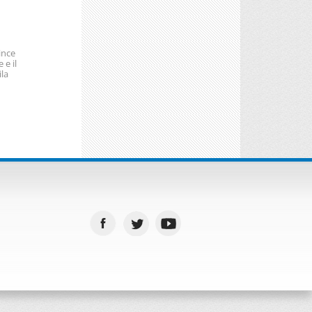
ince
 e il
la