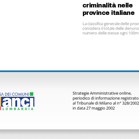
criminalità nelle
province italiane
La classifica generale delle prov
considera il totale delle denunce
numero delle stesse ogni 100mi
abitanti
Strategie Amministrative online,
periodico di informazione registrato
al Tribunale di Milano al n° 328/2002
in data 27 maggio 2002