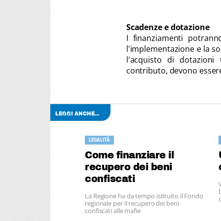
Scadenze e dotazione
I finanziamenti potrann
l'implementazione e la sos
l'acquisto di dotazioni 
contributo, devono essere 
LEGGI ANCHE...
LEGALITÀ
Come finanziare il
recupero dei beni
confiscati
La Regione ha da tempo istituito il Fondo
regionale per il recupero dei beni
confiscati alle mafie