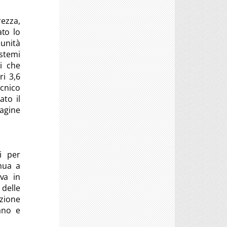
rezza,
ato lo
unità
istemi
i che
ri 3,6
ecnico
ato il
pagine
i per
inua a
va in
 delle
nzione
ano e