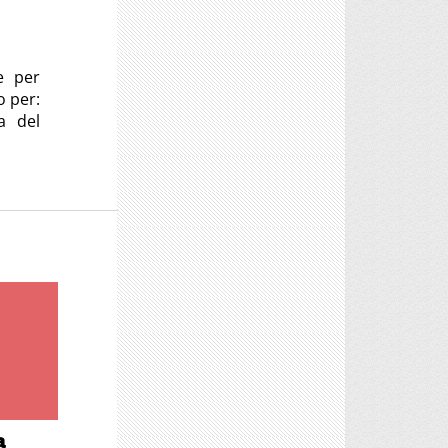
e per
o per:
ca del
a