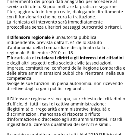
l’inserimento dei propri dati anagrafici per accedere al
servizio di tutela. Si può inoltrare la pratica e seguirne
l’iter, aggiornato in tempo reale, dialogando direttamente
con il funzionario che ne cura la trattazione.
La richiesta di intervento sarà immediatamente
protocollata senza ulteriori passaggi burocratici o ritardi.
Il
Difensore regionale
è un’autorità pubblica
indipendente, prevista dall’art. 61 dello Statuto
d’autonomia della Lombardia e disciplinata dalla l.
regionale 6 dicembre 2010, n. 18.
E’ incaricato di
tutelare i diritti e gli interessi dei cittadini
e degli altri soggetti della società civile (associazioni,
imprese, comitati) nei confronti della Regione Lombardia e
delle altre amministrazioni pubbliche rientranti nella sua
competenza.
Svolge le sue funzioni in piena autonomia, non ricevendo
direttive dagli organi politici regionali.
Il Difensore regionale si occupa, su richiesta dei cittadini o
d’ufficio, di tutti i casi di cattiva amministrazione:
illegittimità o irregolarità amministrative, iniquità o
discriminazioni, mancanza di risposta o rifiuto
d’informazione o d’accesso agli atti amministrativi, ritardi
ingiustificati, carenza qualitativa dei servizi e simili.
Il servizio è gratuito e aperto a tutti. Nel 2010 l’Ufficio del