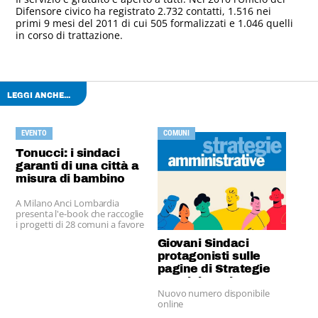
Difensore civico ha registrato 2.732 contatti, 1.516 nei
primi 9 mesi del 2011 di cui 505 formalizzati e 1.046 quelli
in corso di trattazione.
LEGGI ANCHE...
EVENTO
COMUNI
Tonucci: i sindaci
garanti di una città a
misura di bambino
A Milano Anci Lombardia
presenta l'e-book che raccoglie
i progetti di 28 comuni a favore
dell'infanzia.
Giovani Sindaci
protagonisti sulle
pagine di Strategie
Amministrative
Nuovo numero disponibile
online