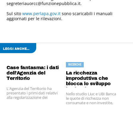
segreteriauorcc@funzionepubblica.it.
Sul sito
www.perlapa.gov.it
sono scaricabili i manuali
aggiornati per le rilevazioni.
LEGGI ANCHE...
RICERCHE
Case fantasma: i dati
dell'Agenzia del
La ricchezza
Territorio
improduttiva che
blocca lo sviluppo
L'Agenzia del Territorio ha
lombardo
presentato i primi dati relativi
Nello studio Liuc e UBI Banca
alla regolarizzazione dei
le quote di ricchezza non
cosiddetti "immobili
consumate e non investite,
fantasma".
ripartite per comune.