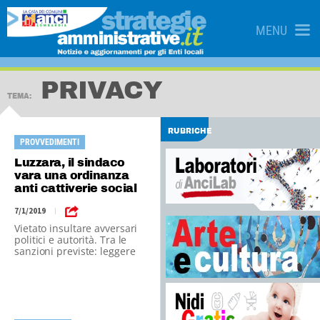
MENU
PRIVACY
TEMA:
RUBRICHE
PROVVEDIMENTI
Luzzara, il sindaco
vara una ordinanza
anti cattiverie social
7/1/2019
|
Vietato insultare avversari
politici e autorità. Tra le
sanzioni previste: leggere
libri e andare a teatro.