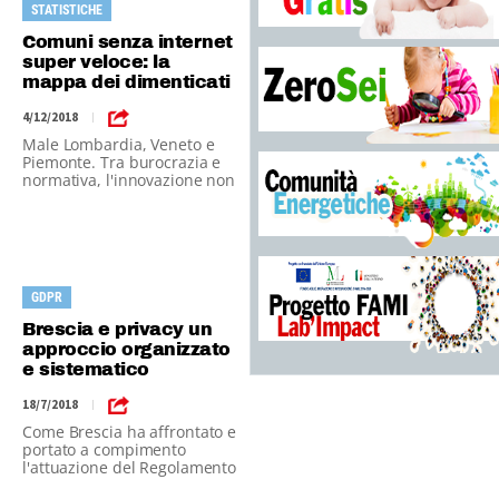
STATISTICHE
Comuni senza internet
super veloce: la
mappa dei dimenticati
4/12/2018
|
Male Lombardia, Veneto e
Piemonte. Tra burocrazia e
normativa, l'innovazione non
decolla.
GDPR
Brescia e privacy un
approccio organizzato
e sistematico
18/7/2018
|
Come Brescia ha affrontato e
portato a compimento
l'attuazione del Regolamento
UE in materia di privacy