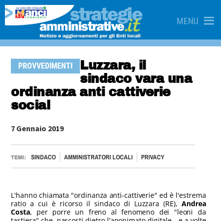
MENU
Luzzara, il
PROVVEDIMENTI
sindaco vara una
ordinanza anti cattiverie
social
7 Gennaio 2019
SINDACO
AMMINISTRATORI LOCALI
PRIVACY
TEMI:
L'hanno chiamata "ordinanza anti-cattiverie" ed è l'estrema
ratio a cui è ricorso il sindaco di Luzzara (RE),
Andrea
Costa
, per porre un freno al fenomeno dei "leoni da
tastiera" che, nascosti dietro l'anonimato digitale - e a volte