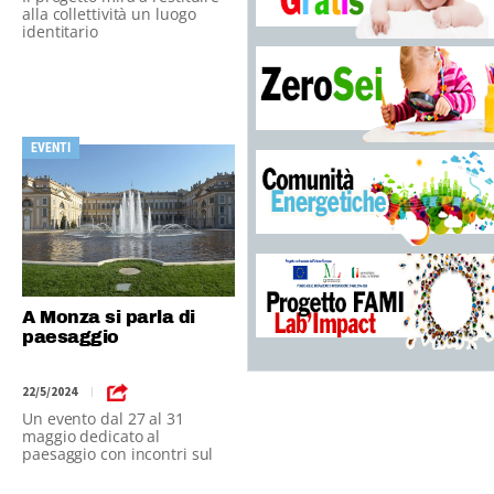
alla collettività un luogo
identitario
EVENTI
A Monza si parla di
paesaggio
22/5/2024
|
Un evento dal 27 al 31
maggio dedicato al
paesaggio con incontri sul
tema ed eventi diffusi