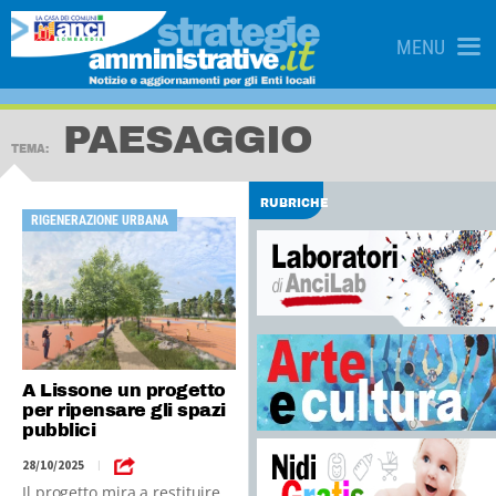
MENU
PAESAGGIO
TEMA:
RUBRICHE
RIGENERAZIONE URBANA
A Lissone un progetto
per ripensare gli spazi
pubblici
28/10/2025
|
Il progetto mira a restituire