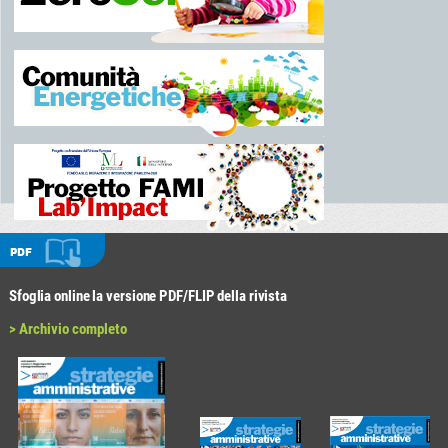
PDF
Sfoglia online la versione PDF/FLIP della rivista
> Archivio completo