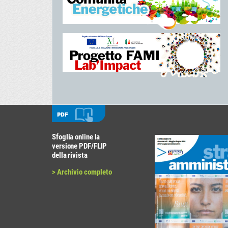
PDF
Sfoglia online la
versione PDF/FLIP
della rivista
> Archivio completo