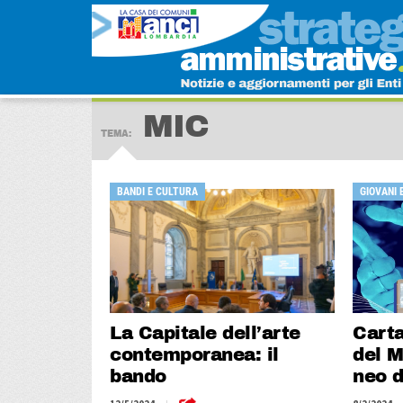
MIC
TEMA:
BANDI E CULTURA
GIOVANI 
La Capitale dell’arte
Carta
contemporanea: il
del M
bando
neo d