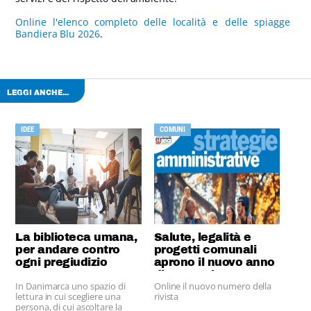
Online l'elenco completo delle località e delle spiagge
Bandiera Blu 2026
.
LEGGI ANCHE...
IDEE
COMUNI
La biblioteca umana,
Salute, legalità e
per andare contro
progetti comunali
ogni pregiudizio
aprono il nuovo anno
di Strategie
In Danimarca uno spazio di
Online il nuovo numero della
Amministrative
lettura in cui scegliere una
rivista
persona, di cui ascoltare la