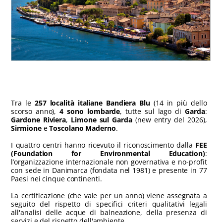
Tra le
257 località italiane Bandiera Blu
(14 in più dello
scorso anno),
4 sono lombarde
, tutte sul lago di
Garda
:
Gardone Riviera
,
Limone sul Garda
(new entry del 2026),
Sirmione
e
Toscolano Maderno
.
I quattro centri hanno ricevuto il riconoscimento dalla
FEE
(Foundation for Environmental Education)
:
l’organizzazione internazionale non governativa e no-profit
con sede in Danimarca (fondata nel 1981) e presente in 77
Paesi nei cinque continenti.
La certificazione (che vale per un anno) viene assegnata a
seguito del rispetto di specifici criteri qualitativi legali
all'analisi delle acque di balneazione, della presenza di
servizi e del rispetto dell'ambiente.