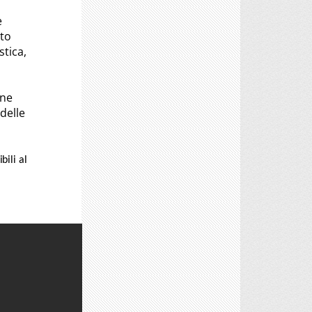
e
ito
stica,
one
 delle
bili al