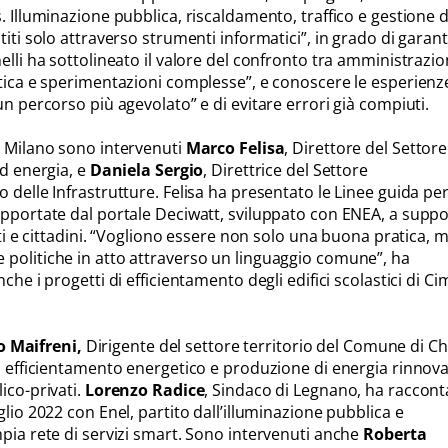
. Illuminazione pubblica, riscaldamento, traffico e gestione d
titi solo attraverso strumenti informatici”, in grado di garant
elli ha sottolineato il valore del confronto tra amministrazio
atica e sperimentazioni complesse”, e conoscere le esperienz
un percorso più agevolato” e di evitare errori già compiuti.
i Milano sono intervenuti
Marco Felisa
, Direttore del Settore
ed energia, e
Daniela Sergio
, Direttrice del Settore
 delle Infrastrutture. Felisa ha presentato le Linee guida per
upportate dal portale Deciwatt, sviluppato con ENEA, a supp
isti e cittadini. “Vogliono essere non solo una buona pratica, 
politiche in atto attraverso un linguaggio comune”, ha
che i progetti di efficientamento degli edifici scolastici di C
o Maifreni,
Dirigente del settore territorio del Comune di Ch
di efficientamento energetico e produzione di energia rinnova
ico-privati.
Lorenzo Radice
, Sindaco di Legnano, ha racconta
glio 2022 con Enel, partito dall’illuminazione pubblica e
mpia rete di servizi smart. Sono intervenuti anche
Roberta