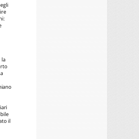
egli
ire
ni:
e
 la
orto
ma
imiano
iari
bile
to il