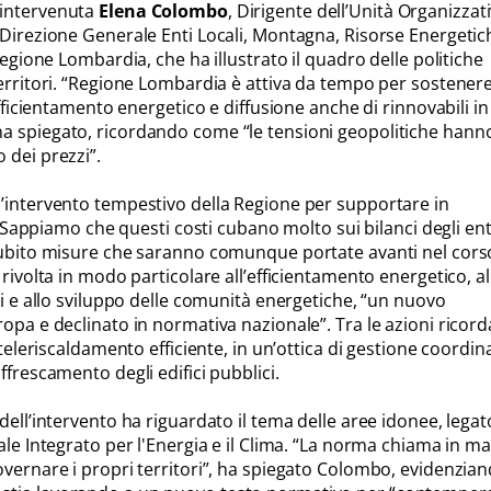
 intervenuta
Elena Colombo
, Dirigente dell’Unità Organizzat
 Direzione Generale Enti Locali, Montagna, Risorse Energetic
Regione Lombardia, che ha illustrato il quadro delle politiche
erritori. “Regione Lombardia è attiva da tempo per sostenere
efficientamento energetico e diffusione anche di rinnovabili in
a spiegato, ricordando come “le tensioni geopolitiche hann
 dei prezzi”.
’intervento tempestivo della Regione per supportare in
: “Sappiamo che questi costi cubano molto sui bilanci degli ent
 subito misure che saranno comunque portate avanti nel cors
 rivolta in modo particolare all’efficientamento energetico, al
li e allo sviluppo delle comunità energetiche, “un nuovo
opa e declinato in normativa nazionale”. Tra le azioni ricord
 teleriscaldamento efficiente, in un’ottica di gestione coordin
ffrescamento degli edifici pubblici.
dell’intervento ha riguardato il tema delle aree idonee, legato
ale Integrato per l'Energia e il Clima. “La norma chiama in m
overnare i propri territori”, ha spiegato Colombo, evidenzia