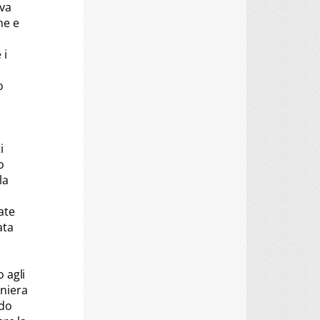
iva
he e
 i
o
i
o
la
ate
ata
 agli
aniera
ndo