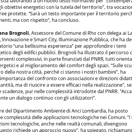
tia lavorando a un nuovo testo normativo per “contempera
i obiettivi energetici con la tutela del territorio”, tra vocazi
aree protette. “Sarà un testo importante per il territorio perc
menti, ma con rispetto”, ha concluso.
ana Brognoli
, Assessore del Comune di Rho con delega ai La
e, Innovazione e Smart City, Illuminazione Pubblica, che ha de
atorio “una bellissima esperienza” per approfondire i temi
tico degli edifici pubblici. Brognoli ha illustrato il percorso 
venti complessivi, in parte finanziati dal PNRR, tutti orientat
getici e al miglioramento del comfort degli spazi. “Sulle scu
uro della nostra città, perché ci stanno i nostri bambini”, ha
’importanza del confronto con associazioni e direzioni didatt
ntità, ma di riuscire a essere efficaci nella realizzazione”, s
le scadenze, pur nelle complessità introdotte dal PNRR. “Acc
te un dialogo continuo con gli utilizzatori”.
re del Dipartimento Ambiente di Anci Lombardia, ha posto
te complessità delle applicazioni tecnologiche nei Comuni. “I
zioni tecnologiche, anche nelle realtà comunali, divengono
esto richiede un approccio nuovo”, ha spiegato, richiamand