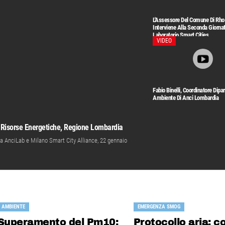
L'Assessore Del Comune Di Rho
Interviene Alla Seconda Giornat
Laboratorio Smart Cities
VIDEO
Fabio Binelli, Coordinatore Dipa
Ambiente Di Anci Lombardia
 Risorse Energetiche, Regione Lombardia
a AnciLab e Milano Smart City Alliance, 22 gennaio
AMBIENTE
EMERGENZA SMOG
Superamento del Pm10:
Protocollo aria: c