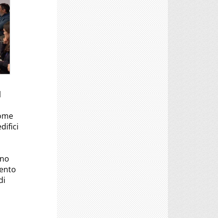
l
come
difici
ono
mento
di