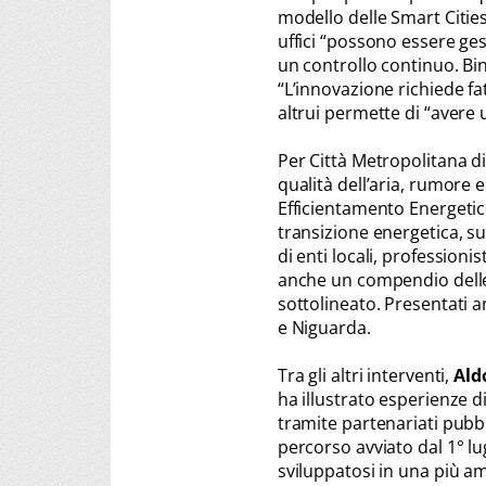
modello delle Smart Cities
uffici “possono essere ges
un controllo continuo. Bin
“L’innovazione richiede f
altrui permette di “avere 
Per Città Metropolitana d
qualità dell’aria, rumore 
Efficientamento Energetico
transizione energetica, s
di enti locali, profession
anche un compendio delle 
sottolineato. Presentati an
e Niguarda.
Tra gli altri interventi,
Ald
ha illustrato esperienze 
tramite partenariati pubbl
percorso avviato dal 1° lu
sviluppatosi in una più a