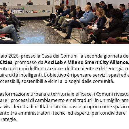
naio 2026, presso la Casa dei Comuni, la seconda giornata de
Cities
, promosso da
AnciLab
e
Milano Smart City Alliance
,
nto dei temi dell’innovazione, dell’ambiente e dell’energia 
re città intelligenti. L’obiettivo è ripensare servizi, spazi ed e
cessibili, sostenibili e vicini ai bisogni delle comunità.
asformazione urbana e territoriale efficace, i Comuni rivest
dare i processi di cambiamento e nel tradurli in un migliora
a vita dei cittadini. Il laboratorio nasce proprio come spazio 
to tra amministratori, tecnici ed esperti, per condividere
rategie.