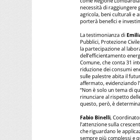
come Regione Lombardia s
necessità di raggiungere gl
agricola, beni culturali e 
porterà benefici e investi
La testimonianza di
Emili
Pubblici, Protezione Civil
la partecipazione al labor
dell’efficientamento energe
Comune, che conta 31 inter
riduzione dei consumi ener
sulle palestre abita il fut
affermato, evidenziando l
“Non è solo un tema di qua
rinunciare al rispetto del
questo, però, è determinan
Fabio Binelli
, Coordinato
l’attenzione sulla crescen
che riguardano le applica
sempre più complessi e qu