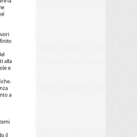
re la
one
hé
vori
finito
del
i alla
ole e
iche.
enza
anto a
 temi
o il