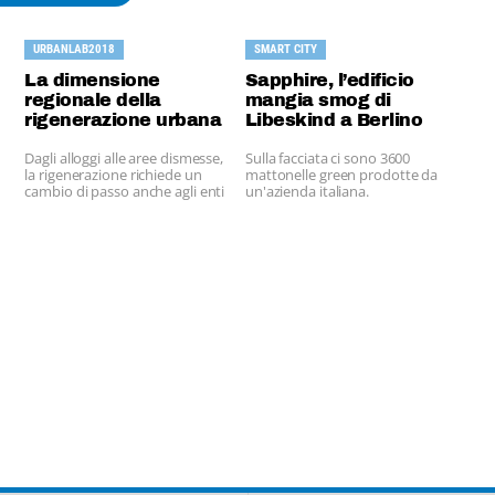
URBANLAB2018
SMART CITY
La dimensione
Sapphire, l’edificio
regionale della
mangia smog di
rigenerazione urbana
Libeskind a Berlino
Dagli alloggi alle aree dismesse,
Sulla facciata ci sono 3600
la rigenerazione richiede un
mattonelle green prodotte da
cambio di passo anche agli enti
un'azienda italiana.
locali