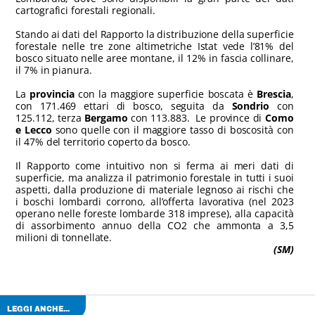
cartografici forestali regionali.
Stando ai dati del Rapporto la distribuzione della superficie
forestale nelle tre zone altimetriche Istat vede l’81% del
bosco situato nelle aree montane, il 12% in fascia collinare,
il 7% in pianura.
La
provincia
con la maggiore superficie boscata è
Brescia
,
con 171.469 ettari di bosco, seguita da
Sondrio
con
125.112, terza
Bergamo
con 113.883. Le province di
Como
e Lecco
sono quelle con il maggiore tasso di boscosità con
il 47% del territorio coperto da bosco.
Il Rapporto come intuitivo non si ferma ai meri dati di
superficie, ma analizza il patrimonio forestale in tutti i suoi
aspetti, dalla produzione di materiale legnoso ai rischi che
i boschi lombardi corrono, all’offerta lavorativa (nel 2023
operano nelle foreste lombarde 318 imprese), alla capacità
di assorbimento annuo della CO2 che ammonta a 3,5
milioni di tonnellate.
(SM)
LEGGI ANCHE...